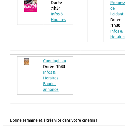
Durée
Promesse
:
1h51
de
Infos &
l’aidant
Horaires
Durée
:
1h30
Infos &
Horaires
Cunningham
Durée :
1h33
Infos &
Horaires
Bande-
annonce
Bonne semaine et à très vite dans votre cinéma !