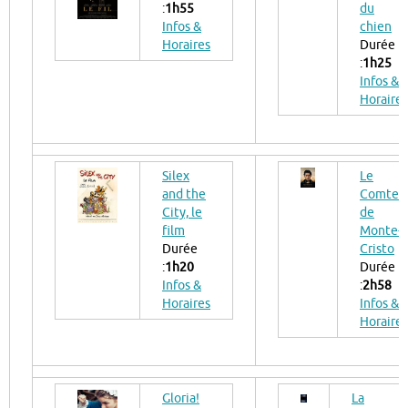
:
1h55
du
Infos &
chien
Horaires
Durée
:
1h25
Infos &
Horaires
Silex
Le
and the
Comte
City, le
de
film
Monte-
Durée
Cristo
:
1h20
Durée
Infos &
:
2h58
Horaires
Infos &
Horaires
Gloria!
La