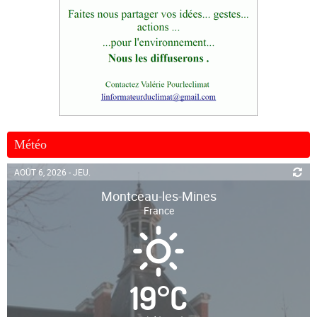
Météo
AOÛT 6, 2026 - JEU.
Montceau-les-Mines
France
19
°
C