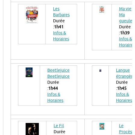
Les
Ma vie
Barbares
Ma
Durée
gueule
:
1h41
Durée
Infos &
:
1h39
Horaires
Infos &
Horaires
Beetlejuice
Langue
Beetlejuice
étrangère
Durée
Durée
:
1h44
:
1h45
Infos &
Infos &
Horaires
Horaires
Le Fil
Le
Durée
Procès