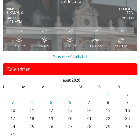
ciel dégagé
WIND
HUMIDITY
3 KM/H, O
72%
PRESSURE
CLOUDS
1.01 ATM
-
JEU
VEN
SAM
DIM
LUN
°
°
°
°
°
31/23
C
32/18
C
34/15
C
34/18
C
35/18
C
Plus de détails ici
.
Calendrier
août 2026
L
M
M
J
V
S
D
1
2
3
4
5
6
7
8
9
10
11
12
13
14
15
16
17
18
19
20
21
22
23
24
25
26
27
28
29
30
31