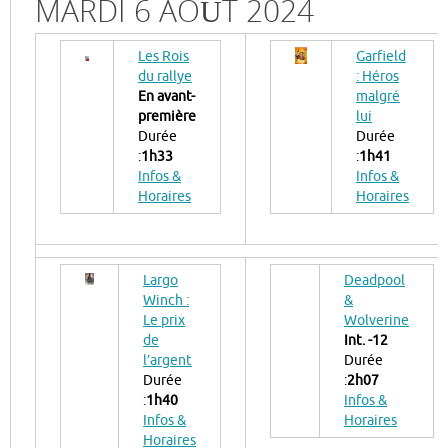
MARDI 6 AOÛT 2024
Les Rois
Garfield
du rallye
: Héros
En avant-
malgré
première
lui
Durée
Durée
:
1h33
:
1h41
Infos &
Infos &
Horaires
Horaires
Largo
Deadpool
Winch :
&
Le prix
Wolverine
de
Int. -12
l’argent
Durée
Durée
:
2h07
:
1h40
Infos &
Infos &
Horaires
Horaires