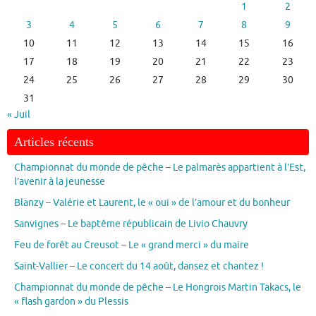
1
2
3
4
5
6
7
8
9
10
11
12
13
14
15
16
17
18
19
20
21
22
23
24
25
26
27
28
29
30
31
« Juil
Articles récents
Championnat du monde de pêche – Le palmarès appartient à l’Est,
l’avenir à la jeunesse
Blanzy – Valérie et Laurent, le « oui » de l’amour et du bonheur
Sanvignes – Le baptême républicain de Livio Chauvry
Feu de forêt au Creusot – Le « grand merci » du maire
Saint-Vallier – Le concert du 14 août, dansez et chantez !
Championnat du monde de pêche – Le Hongrois Martin Takacs, le
« flash gardon » du Plessis