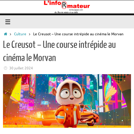
Passer
au
contenu
Accueil
Culture
Le Creusot – Une course intrépide au cinéma le Morvan
Le Creusot – Une course intrépide au
cinéma le Morvan
30 juillet 2024