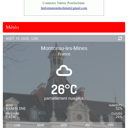
Météo
AOÛT 10, 2026 - LUN.
Montceau-les-Mines
France
26
°
C
partiellement nuageux
WIND
HUMIDITY
4 KM/H, ENE
52%
PRESSURE
CLOUDS
1 ATM
26%
LUN
MAR
MER
JEU
VEN