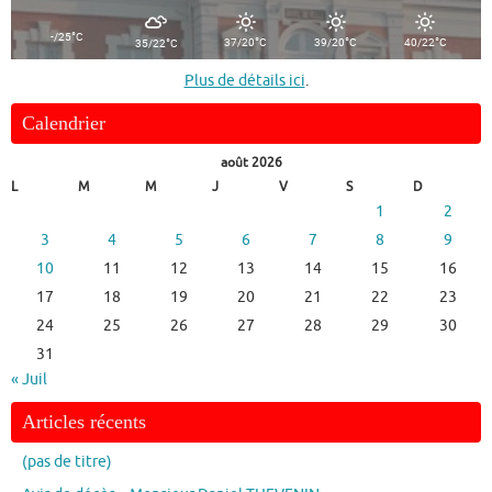
°
-/25
C
°
°
°
°
37/20
C
39/20
C
40/22
C
35/22
C
Plus de détails ici
.
Calendrier
août 2026
L
M
M
J
V
S
D
1
2
3
4
5
6
7
8
9
10
11
12
13
14
15
16
17
18
19
20
21
22
23
24
25
26
27
28
29
30
31
« Juil
Articles récents
(pas de titre)