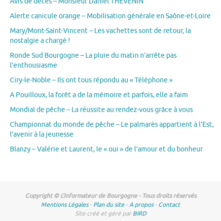
Avis de décès – Monsieur Daniel THEVENIN
Alerte canicule orange – Mobilisation générale en Saône-et-Loire
Mary/Mont-Saint-Vincent – Les vachettes sont de retour, la
nostalgie a chargé !
Ronde Sud Bourgogne – La pluie du matin n’arrête pas
l’enthousiasme
Ciry-le-Noble – Ils ont tous répondu au « Téléphone »
A Pouilloux, la forêt a de la mémoire et parfois, elle a faim
Mondial de pêche – La réussite au rendez-vous grâce à vous
Championnat du monde de pêche – Le palmarès appartient à l’Est,
l’avenir à la jeunesse
Blanzy – Valérie et Laurent, le « oui » de l’amour et du bonheur
Copyright © L'informateur de Bourgogne - Tous droits réservés
Mentions Légales
-
Plan du site
-
A propos
-
Contact
Site créé et géré par
BIRD