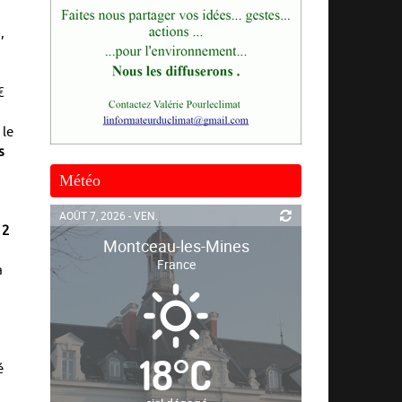
,
€
 le
s
Météo
AOÛT 7, 2026 - VEN.
 2
Montceau-les-Mines
France
à
18
°
C
é