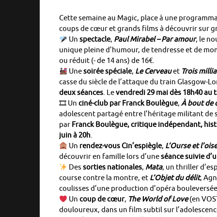
Cette semaine au Magic, place à une programmat
coups de cœur et grands films à découvrir sur 
Un
spectacle
,
Paul Mirabel – Par amour
, le n
unique pleine d’humour, de tendresse et de mom
ou réduit (- de 14 ans) de 16€.
Une
soirée spéciale
,
Le Cerveau
et
Trois milli
casse du siècle de l’attaque du train Glasgow-L
deux séances
. Le
vendredi 29 mai dès 18h40 au ta
🎞 Un
ciné-club par Franck Boulègue
,
À bout de 
adolescent partagé entre l’héritage militant de s
par
Franck Boulègue, critique indépendant, hist
juin à 20h
.
Un
rendez-vous Cin’espiègle
,
L’Ourse et l’ois
découvrir en famille lors d’une
séance suivie d’u
Des
sorties nationales
,
Mata
, un thriller d’e
course contre la montre, et
L’Objet du délit
, Agn
coulisses d’une production d’opéra bouleversée
Un
coup de cœur
,
The World of Love
(en VOST
douloureux, dans un film subtil sur l’adolescenc