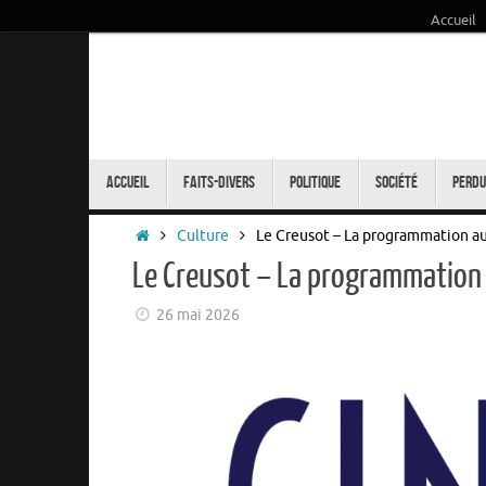
Accueil
Passer
au
contenu
Passer
au
Accueil
Faits-Divers
Politique
Société
Perdu
contenu
Accueil
Culture
Le Creusot – La programmation au
Le Creusot – La programmation 
26 mai 2026