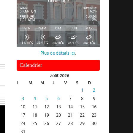
ciel dégagé
WIND
HUMIDITY
5 KM/H, N
62%
PRESSURE
CLOUDS
1.01 ATM
2%
VEN
SAM
DIM
LUN
MAR
°
°
°
°
°
31/18
C
35/17
C
36/18
C
35/17
C
36/16
C
Plus de détails ici
.
Calendrier
août 2026
L
M
M
J
V
S
D
1
2
3
4
5
6
7
8
9
10
11
12
13
14
15
16
17
18
19
20
21
22
23
24
25
26
27
28
29
30
31