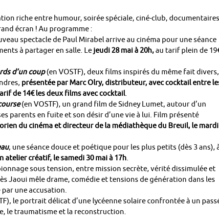
ion riche entre humour, soirée spéciale, ciné-club, documentaires
grand écran ! Au programme :
ouveau spectacle de Paul Mirabel arrive au cinéma pour une séance
ents à partager en salle. Le
jeudi 28 mai à 20h,
au tarif plein de 19
ards d’un coup
(en VOSTF), deux films inspirés du même fait divers,
ondres,
présentée par Marc Olry, distributeur, avec cocktail entre le
rif de 14€ les deux films avec cocktail
.
course
(en VOSTF), un grand film de Sidney Lumet, autour d’un
es parents en fuite et son désir d’une vie à lui. Film présenté
orien du cinéma et directeur de la médiathèque du Breuil, le mardi
eau
, une séance douce et poétique pour les plus petits (dès 3 ans), 
n atelier créatif, le samedi 30 mai à 17h
.
spionnage sous tension, entre mission secrète, vérité dissimulée et
ès Jaoui mêle drame, comédie et tensions de génération dans les
 par une accusation.
F), le portrait délicat d’une lycéenne solaire confrontée à un pass
e, le traumatisme et la reconstruction.