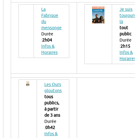
La
Je suis
Fabrique
toujours
du
là
mensonge
tout
Durée
public
:
2h04
Durée
Infos &
:
2h15
Horaires
Infos &
Horaires
Les Ours
gloutons
tous
publics,
à partir
de 3 ans
Durée
:
0h42
Infos &