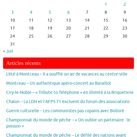
1
2
3
4
5
6
7
8
9
10
11
12
13
14
15
16
17
18
19
20
21
22
23
24
25
26
27
28
29
30
31
« Juil
Articles récents
L’été à Montceau – Il a soufflé un air de vacances au centre-ville
Montceau – Un authentique apéro-concert au Baraillot
Ciry-le-Noble – « Tribute to Téléphone » en illimité à la Briqueterie
Chalon – La LDH et l’AFPS 71 excluent du forum des associations
Guerre culturelle – Les communistes pas copains avec Bolloré
Championnat du monde de pêche – « On oublie un partenaire : le
poisson »
Championnat du monde de pêche – Le défilé des nations avant