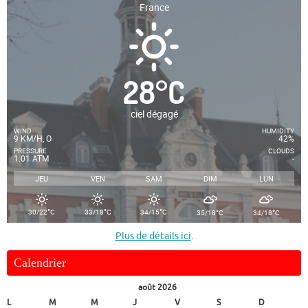
France
28
°
C
ciel dégagé
WIND
HUMIDITY
9 KM/H, O
42%
PRESSURE
CLOUDS
1.01 ATM
-
JEU
VEN
SAM
DIM
LUN
°
°
°
°
°
30/22
C
33/18
C
34/15
C
35/18
C
34/18
C
Plus de détails ici
.
Calendrier
août 2026
L
M
M
J
V
S
D