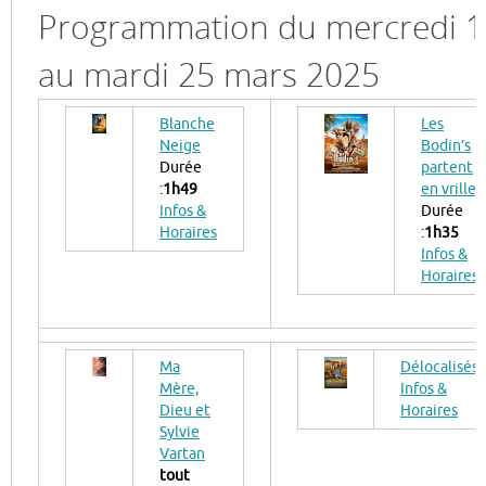
Programmation du mercredi 1
au mardi 25 mars 2025
Blanche
Les
Neige
Bodin’s
Durée
partent
:
1h49
en vrille
Infos &
Durée
Horaires
:
1h35
Infos &
Horaires
Ma
Délocalisés
Mère,
Infos &
Dieu et
Horaires
Sylvie
Vartan
tout