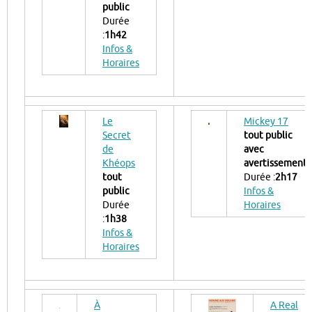
public
Durée
:
1h42
Infos &
Horaires
Le
Mickey 17
Secret
tout public
de
avec
Khéops
avertissement
tout
Durée :
2h17
public
Infos &
Durée
Horaires
:
1h38
Infos &
Horaires
À
A Real