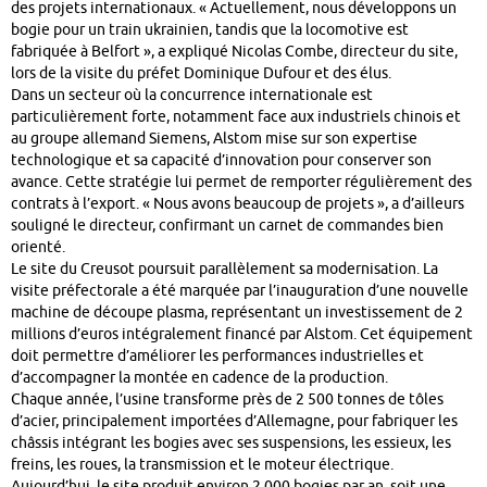
des projets internationaux. « Actuellement, nous développons un
bogie pour un train ukrainien, tandis que la locomotive est
fabriquée à Belfort », a expliqué Nicolas Combe, directeur du site,
lors de la visite du préfet Dominique Dufour et des élus.
Dans un secteur où la concurrence internationale est
particulièrement forte, notamment face aux industriels chinois et
au groupe allemand Siemens, Alstom mise sur son expertise
technologique et sa capacité d’innovation pour conserver son
avance. Cette stratégie lui permet de remporter régulièrement des
contrats à l’export. « Nous avons beaucoup de projets », a d’ailleurs
souligné le directeur, confirmant un carnet de commandes bien
orienté.
Le site du Creusot poursuit parallèlement sa modernisation. La
visite préfectorale a été marquée par l’inauguration d’une nouvelle
machine de découpe plasma, représentant un investissement de 2
millions d’euros intégralement financé par Alstom. Cet équipement
doit permettre d’améliorer les performances industrielles et
d’accompagner la montée en cadence de la production.
Chaque année, l’usine transforme près de 2 500 tonnes de tôles
d’acier, principalement importées d’Allemagne, pour fabriquer les
châssis intégrant les bogies avec ses suspensions, les essieux, les
freins, les roues, la transmission et le moteur électrique.
Aujourd’hui, le site produit environ 2 000 bogies par an, soit une