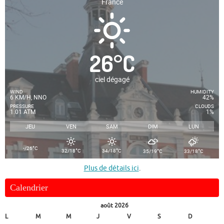
France
26
°
C
ciel dégagé
WIND
HUMIDITY
6 KM/H, NNO
42%
PRESSURE
CLOUDS
1.01 ATM
1%
JEU
VEN
SAM
DIM
LUN
°
-/26
C
°
°
°
°
32/18
C
34/18
C
35/19
C
33/18
C
Plus de détails ici
.
Calendrier
août 2026
L
M
M
J
V
S
D