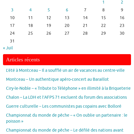
1
2
3
4
5
6
7
8
9
10
11
12
13
14
15
16
17
18
19
20
21
22
23
24
25
26
27
28
29
30
31
« Juil
Articles récents
L’été à Montceau – Il a soufflé un air de vacances au centre-ville
Montceau – Un authentique apéro-concert au Baraillot
Ciry-le-Noble – « Tribute to Téléphone » en illimité à la Briqueterie
Chalon – La LDH et l’AFPS 71 excluent du forum des associations
Guerre culturelle – Les communistes pas copains avec Bolloré
Championnat du monde de pêche – « On oublie un partenaire : le
poisson »
Championnat du monde de pêche – Le défilé des nations avant