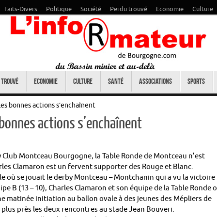
Faits-Divers
Politique
Société
Perdu trouvé
Economie
Culture
 trouvé
Economie
Culture
Santé
Associations
Sports
es bonnes actions s’enchaînent
bonnes actions s’enchaînent
by Club Montceau Bourgogne, la Table Ronde de Montceau n’est
arles Clamaron est un fervent supporter des Rouge et Blanc.
e où se jouait le derby Montceau – Montchanin qui a vu la victoire
quipe B (13 – 10), Charles Clamaron et son équipe de la Table Ronde 
 matinée initiation au ballon ovale à des jeunes des Mépliers de
au plus près les deux rencontres au stade Jean Bouveri.