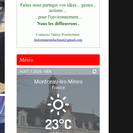
Météo
AOÛT 7, 2026 - VEN.
Montceau-les-Mines
France
23
°
C