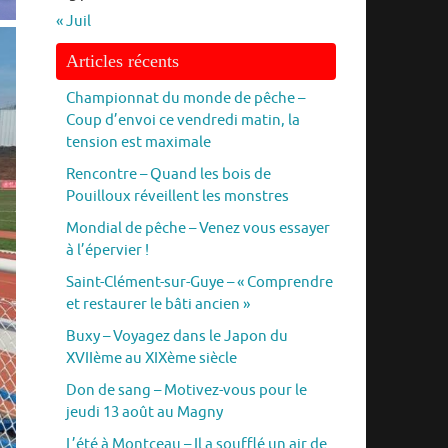
« Juil
Articles récents
Championnat du monde de pêche –
Coup d’envoi ce vendredi matin, la
tension est maximale
Rencontre – Quand les bois de
Pouilloux réveillent les monstres
Mondial de pêche – Venez vous essayer
à l’épervier !
Saint-Clément-sur-Guye – « Comprendre
et restaurer le bâti ancien »
Buxy – Voyagez dans le Japon du
XVIIème au XIXème siècle
Don de sang – Motivez-vous pour le
jeudi 13 août au Magny
L’été à Montceau – Il a soufflé un air de