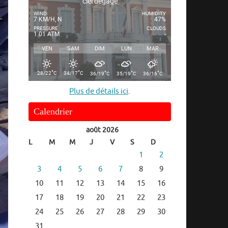
ciel dégagé
WIND
HUMIDITY
7 KM/H, N
47%
PRESSURE
CLOUDS
1.01 ATM
-
VEN
SAM
DIM
LUN
MAR
°
°
°
°
°
28/22
C
34/17
C
36/19
C
35/19
C
36/16
C
Plus de détails ici
.
Calendrier
août 2026
L
M
M
J
V
S
D
1
2
3
4
5
6
7
8
9
10
11
12
13
14
15
16
17
18
19
20
21
22
23
24
25
26
27
28
29
30
31