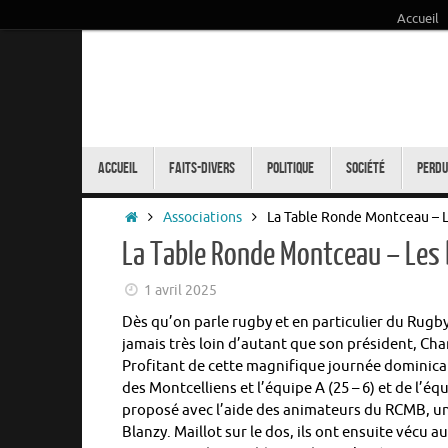
Accueil
Passer
au
contenu
Passer
au
Accueil
Faits-Divers
Politique
Société
Perdu
contenu
Accueil
Associations
La Table Ronde Montceau – L
La Table Ronde Montceau – Les 
1 avril 2025
Dès qu’on parle rugby et en particulier du Rug
jamais très loin d’autant que son président, Ch
Profitant de cette magnifique journée dominical
des Montcelliens et l’équipe A (25 – 6) et de l’é
proposé avec l’aide des animateurs du RCMB, une
Blanzy. Maillot sur le dos, ils ont ensuite vécu 