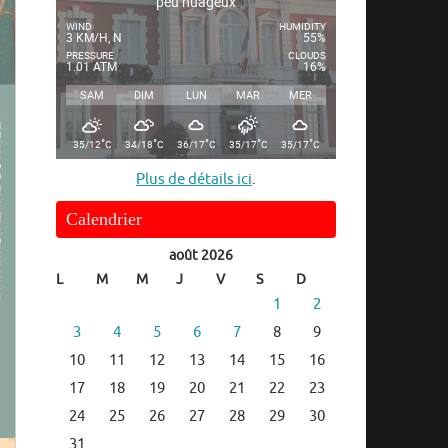
peu nuageux
WIND
HUMIDITY
3 KM/H, N
55%
PRESSURE
CLOUDS
1.01 ATM
16%
SAM
DIM
LUN
MAR
MER
°
°
°
°
°
35/12
C
34/18
C
36/17
C
35/17
C
35/17
C
Plus de détails ici
.
Calendrier
août 2026
L
M
M
J
V
S
D
1
2
3
4
5
6
7
8
9
10
11
12
13
14
15
16
17
18
19
20
21
22
23
24
25
26
27
28
29
30
31