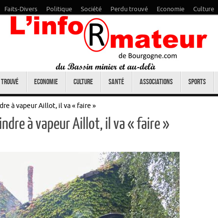
Faits-Divers
Politique
Société
Perdu trouvé
Economie
Culture
 trouvé
Economie
Culture
Santé
Associations
Sports
e à vapeur Aillot, il va « faire »
dre à vapeur Aillot, il va « faire »