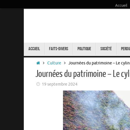
Accueil
Passer
au
contenu
Passer
au
Accueil
Faits-Divers
Politique
Société
Perdu
contenu
Accueil
Culture
Journées du patrimoine – Le cylindr
Journées du patrimoine – Le cylin
19 septembre 2024