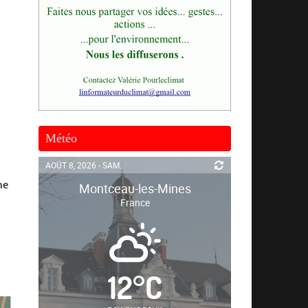
Météo
AOÛT 8, 2026 - SAM.
ne
Montceau-les-Mines
France
12
°
C