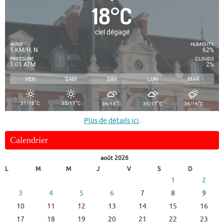
18
°
C
ciel dégagé
WIND
HUMIDITY
5 KM/H, N
62%
PRESSURE
CLOUDS
1.01 ATM
2%
VEN
SAM
DIM
LUN
MAR
°
°
°
°
°
31/18
C
35/17
C
36/18
C
35/17
C
36/16
C
Plus de détails ici
.
Calendrier
août 2026
L
M
M
J
V
S
D
1
2
3
4
5
6
7
8
9
10
11
12
13
14
15
16
17
18
19
20
21
22
23