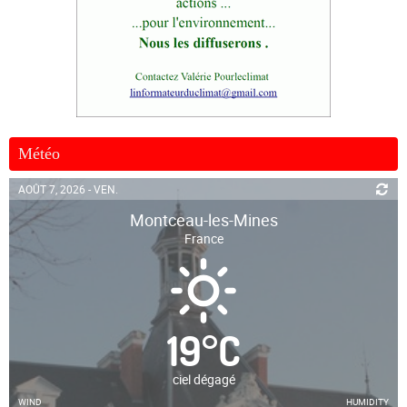
Météo
AOÛT 7, 2026 - VEN.
Montceau-les-Mines
France
19
°
C
ciel dégagé
WIND
HUMIDITY