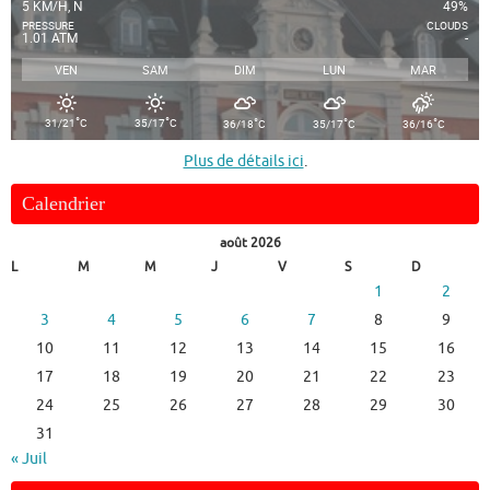
5 KM/H, N
49%
PRESSURE
CLOUDS
1.01 ATM
-
VEN
SAM
DIM
LUN
MAR
°
°
°
°
°
31/21
C
35/17
C
36/18
C
35/17
C
36/16
C
Plus de détails ici
.
Calendrier
août 2026
L
M
M
J
V
S
D
1
2
3
4
5
6
7
8
9
10
11
12
13
14
15
16
17
18
19
20
21
22
23
24
25
26
27
28
29
30
31
« Juil