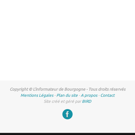
Copyright © L'informateur de Bourgogne - Tous droits réservés
Mentions Légales
-
Plan du site
-
A propos
-
Contact
Site créé et géré par
BIRD