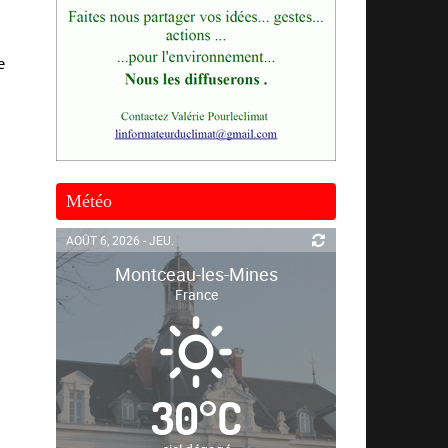
e
Météo
AOÛT 6, 2026 - JEU.
Montceau-les-Mines
France
30
°
C