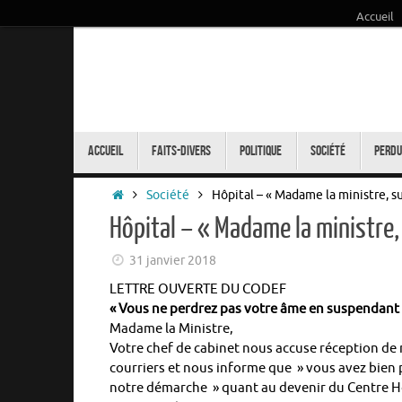
Accueil
Passer
au
contenu
Passer
au
Accueil
Faits-Divers
Politique
Société
Perdu
contenu
Accueil
Société
Hôpital – « Madame la ministre, s
Hôpital – « Madame la ministre
31 janvier 2018
LETTRE OUVERTE DU CODEF
« Vous ne perdrez pas votre âme en suspendant 
Madame la Ministre,
Votre chef de cabinet nous accuse réception de
courriers et nous informe que » vous avez bien 
notre démarche » quant au devenir du Centre Ho