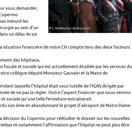
our vous demander,
e Copermo.
pas mesuré les
rurgie au sein d’un
dans un délai de six
 situation financière de notre CH compte tenu des deux facteurs
ement des hôpitaux,
 fiscale et sociale qui est actuellement étudiée par les services du
votre collègue député Monsieur Gauvain et la Maire de
ndant laquelle l’hôpital était sous tutelle de l’IGAS dirigée par
ensée de ne pas la régler. Outre l’aspect financier que nous venons
 et sociale qu’une telle fermeture entraînerait.
erdu son âme en abandonnant le projet d’aéroport de Notre Dame
a décision du Copermo pour réétudier le dossier sur les nouvelles
édias et notamment l’affirmation que l’hôpital ne peut plus être