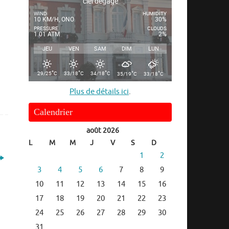
ciel dégagé
WIND
HUMIDITY
10 KM/H, ONO
30%
PRESSURE
CLOUDS
1.01 ATM
2%
JEU
VEN
SAM
DIM
LUN
°
°
°
°
°
29/25
C
33/18
C
34/18
C
35/19
C
33/18
C
Plus de détails ici
.
Calendrier
août 2026
L
M
M
J
V
S
D
1
2
3
4
5
6
7
8
9
10
11
12
13
14
15
16
17
18
19
20
21
22
23
24
25
26
27
28
29
30
31