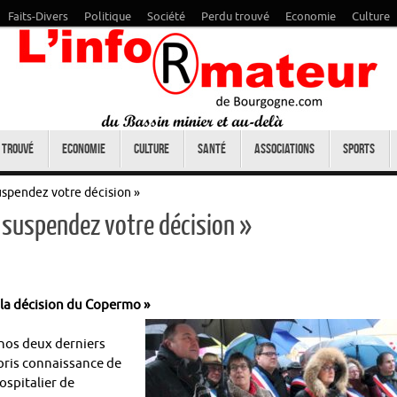
Faits-Divers
Politique
Société
Perdu trouvé
Economie
Culture
 trouvé
Economie
Culture
Santé
Associations
Sports
uspendez votre décision »
, suspendez votre décision »
la décision du Copermo »
 nos deux derniers
pris connaissance de
spitalier de