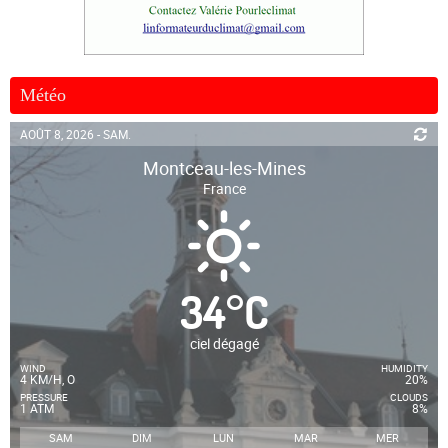
Météo
AOÛT 8, 2026 - SAM.
Montceau-les-Mines
France
34
°
C
ciel dégagé
WIND
HUMIDITY
4 KM/H, O
20%
PRESSURE
CLOUDS
1 ATM
8%
SAM
DIM
LUN
MAR
MER