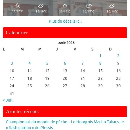
°
°
°
°
°
34/27
C
35/19
C
35/19
C
36/17
C
36/18
C
Plus de détails ici
.
Calendrier
août 2026
L
M
M
J
V
S
D
1
2
3
4
5
6
7
8
9
10
11
12
13
14
15
16
17
18
19
20
21
22
23
24
25
26
27
28
29
30
31
« Juil
Articles récents
Championnat du monde de pêche – Le Hongrois Martin Takacs, le
« flash gardon » du Plessis