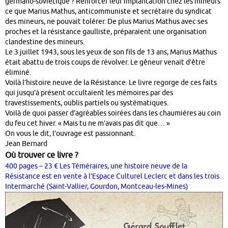
germano-soviétique ? Renforcer leur implantation chez les mineurs
ce que Marius Mathus, anticommuniste et secrétaire du syndicat
des mineurs, ne pouvait tolérer. De plus Marius Mathus avec ses
proches et la résistance gaulliste, préparaient une organisation
clandestine des mineurs.
Le 3 juillet 1943, sous les yeux de son fils de 13 ans, Marius Mathus
était abattu de trois coups de révolver. Le gêneur venait d’être
éliminé.
Voilà l’histoire neuve de la Résistance. Le livre regorge de ces faits
qui jusqu’à présent occultaient les mémoires par des
travestissements, oublis partiels ou systématiques.
Voilà de quoi passer d’agréables soirées dans les chaumières au coin
du feu cet hiver. « Mais tu ne m’avais pas dit que… »
On vous le dit, l’ouvrage est passionnant.
Jean Bernard
Où trouver ce livre ?
400 pages – 23 € Les Téméraires, une histoire neuve de la
Résistance est en vente à l’Espace Culturel Leclerc et dans les trois
Intermarché (Saint-Vallier, Gourdon, Montceau-les-Mines)