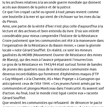
lu les archives relatives à la seconde guerre mondiale qui donnent
accès aux dossiers de la police et de la justice.
Ce que l’on croyait caché ou ignoré à tout jamais revient comme
une bouteille à la mer et qui vient de s’échouer sur les rives du lac
du Plessis.
Ainsi, une partie de la vérité d’hier n’est plus celle d’aujourd’hui à la
lecture et des archives et bien entendu du livre. D’où son intérêt
considérable pour mieux comprendre l’histoire de la Résistance.
Croire justement que les communistes ont été à la manoeuvre dans
l’organisation de la Résistance du Bassin minier, « casse la gloriole
locale » note Gérard Soufflet. En réalité, ce sont les mineurs
gaullistes du MORB (Mouvement Ouvrier de Résistance des mines
de Blanzy), qui des mois à l’avance préparaient l’insurrection.
Le gros de la Résistance en 1943/44 était surtout formé de bandes
de jeunes des quartiers issus de la résistance communiste mais
devenus incontrôlables qui formèrent d’éphémères maquis (FTP
« Guy Môquet » à la Charmée, AS « Marc Popeye » à Gueugnon qui
anticipèrent ceux de l’été 1944. « Ces jeunes furent armés par les
communistes et plongea Montceau dans l’insécurité. Ils avaient soif
d’action. Au final, tout le monde s’est ligué contre eux » raconte
Gérard Soufflet.
Que veulent les communistes qui refusaient de dénoncer le pacte