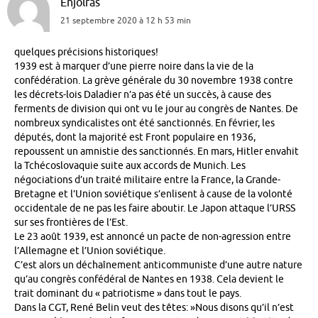
Enjolras
21 septembre 2020 à 12 h 53 min
quelques précisions historiques!
1939 est à marquer d’une pierre noire dans la vie de la
confédération. La grève générale du 30 novembre 1938 contre
les décrets-lois Daladier n’a pas été un succès, à cause des
ferments de division qui ont vu le jour au congrès de Nantes. De
nombreux syndicalistes ont été sanctionnés. En février, les
députés, dont la majorité est Front populaire en 1936,
repoussent un amnistie des sanctionnés. En mars, Hitler envahit
la Tchécoslovaquie suite aux accords de Munich. Les
négociations d’un traité militaire entre la France, la Grande-
Bretagne et l’Union soviétique s’enlisent à cause de la volonté
occidentale de ne pas les faire aboutir. Le Japon attaque l’URSS
sur ses frontières de l’Est.
Le 23 août 1939, est annoncé un pacte de non-agression entre
l’Allemagne et l’Union soviétique.
C’est alors un déchaînement anticommuniste d’une autre nature
qu’au congrès confédéral de Nantes en 1938. Cela devient le
trait dominant du « patriotisme » dans tout le pays.
Dans la CGT, René Belin veut des têtes: »Nous disons qu’il n’est