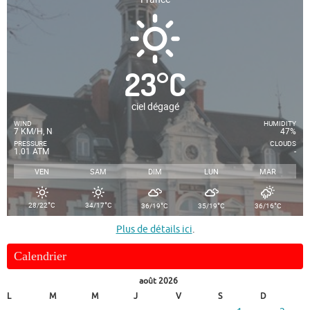
23
°
C
ciel dégagé
WIND
HUMIDITY
7 KM/H, N
47%
PRESSURE
CLOUDS
1.01 ATM
-
VEN
SAM
DIM
LUN
MAR
°
°
°
°
°
28/22
C
34/17
C
36/19
C
35/19
C
36/16
C
Plus de détails ici
.
Calendrier
août 2026
L
M
M
J
V
S
D