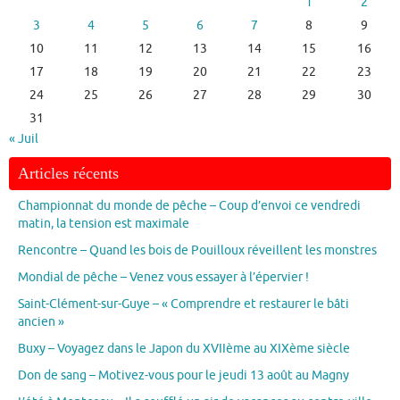
1
2
3
4
5
6
7
8
9
10
11
12
13
14
15
16
17
18
19
20
21
22
23
24
25
26
27
28
29
30
31
« Juil
Articles récents
Championnat du monde de pêche – Coup d’envoi ce vendredi
matin, la tension est maximale
Rencontre – Quand les bois de Pouilloux réveillent les monstres
Mondial de pêche – Venez vous essayer à l’épervier !
Saint-Clément-sur-Guye – « Comprendre et restaurer le bâti
ancien »
Buxy – Voyagez dans le Japon du XVIIème au XIXème siècle
Don de sang – Motivez-vous pour le jeudi 13 août au Magny