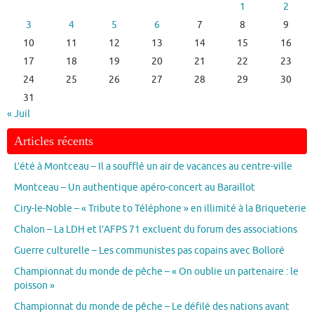
1
2
3
4
5
6
7
8
9
10
11
12
13
14
15
16
17
18
19
20
21
22
23
24
25
26
27
28
29
30
31
« Juil
Articles récents
L’été à Montceau – Il a soufflé un air de vacances au centre-ville
Montceau – Un authentique apéro-concert au Baraillot
Ciry-le-Noble – « Tribute to Téléphone » en illimité à la Briqueterie
Chalon – La LDH et l’AFPS 71 excluent du forum des associations
Guerre culturelle – Les communistes pas copains avec Bolloré
Championnat du monde de pêche – « On oublie un partenaire : le
poisson »
Championnat du monde de pêche – Le défilé des nations avant