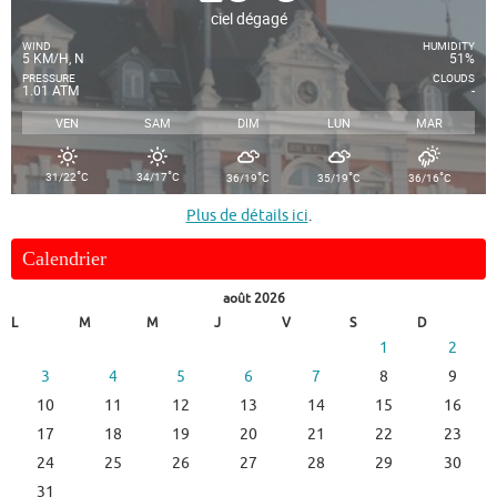
ciel dégagé
WIND
HUMIDITY
5 KM/H, N
51%
PRESSURE
CLOUDS
1.01 ATM
-
VEN
SAM
DIM
LUN
MAR
°
°
°
°
°
31/22
C
34/17
C
36/19
C
35/19
C
36/16
C
Plus de détails ici
.
Calendrier
août 2026
L
M
M
J
V
S
D
1
2
3
4
5
6
7
8
9
10
11
12
13
14
15
16
17
18
19
20
21
22
23
24
25
26
27
28
29
30
31