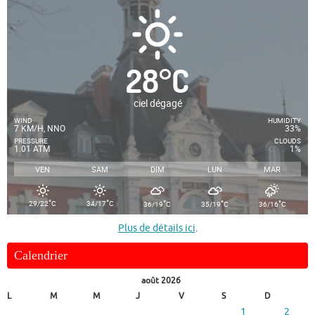
28
°
C
ciel dégagé
WIND
HUMIDITY
7 KM/H, NNO
33%
PRESSURE
CLOUDS
1.01 ATM
1%
VEN
SAM
DIM
LUN
MAR
°
°
°
°
°
29/22
C
34/17
C
36/19
C
35/19
C
36/16
C
Plus de détails ici
.
Calendrier
août 2026
L
M
M
J
V
S
D
1
2