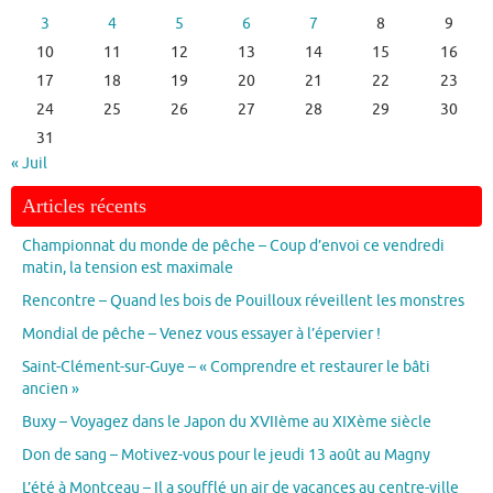
3
4
5
6
7
8
9
10
11
12
13
14
15
16
17
18
19
20
21
22
23
24
25
26
27
28
29
30
31
« Juil
Articles récents
Championnat du monde de pêche – Coup d’envoi ce vendredi
matin, la tension est maximale
Rencontre – Quand les bois de Pouilloux réveillent les monstres
Mondial de pêche – Venez vous essayer à l’épervier !
Saint-Clément-sur-Guye – « Comprendre et restaurer le bâti
ancien »
Buxy – Voyagez dans le Japon du XVIIème au XIXème siècle
Don de sang – Motivez-vous pour le jeudi 13 août au Magny
L’été à Montceau – Il a soufflé un air de vacances au centre-ville