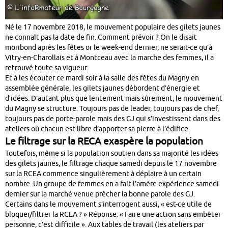
Né le 17 novembre 2018, le mouvement populaire des gilets jaunes
ne connaît pas la date de fin. Comment prévoir ? On le disait
moribond après les fêtes or le week-end dernier, ne serait-ce qu’à
Vitry-en-Charollais et à Montceau avec la marche des femmes, il a
retrouvé toute sa vigueur.
Et à les écouter ce mardi soir à la salle des fêtes du Magny en
assemblée générale, les gilets jaunes débordent d’énergie et
d’idées. D’autant plus que lentement mais sûrement, le mouvement
du Magny se structure. Toujours pas de leader, toujours pas de chef,
toujours pas de porte-parole mais des GJ qui s’investissent dans des
ateliers où chacun est libre d’apporter sa pierre à l’édifice.
Le filtrage sur la RECA exaspère la population
Toutefois, même si la population soutien dans sa majorité les idées
des gilets jaunes, le filtrage chaque samedi depuis le 17 novembre
sur la RCEA commence singulièrement à déplaire à un certain
nombre. Un groupe de femmes en a fait l’amère expérience samedi
dernier sur la marché venue prêcher la bonne parole des GJ.
Certains dans le mouvement s’interrogent aussi, « est-ce utile de
bloquer/filtrer la RCEA ? » Réponse: « Faire une action sans embêter
personne, c’est difficile ». Aux tables de travail (les ateliers par