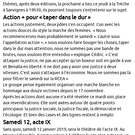
thème), après deux éditions, la prochaine a lieu ce jeudi à la Trèche
à Sanvignes à 19h30, ils pourront toujours s’entretenir sur le sujet.
Action + pour « taper dans le dur »
Les actions justement, deux pôles s’en occupent. L’un avec les
actions douces du style la marche des femmes. « Nous
recommencerons mais probablement le samedi ». L’autre sous
l’appellation action +, « nous voulons faire bouger les choses, taper
dans le dur mais attention, nous ne sommes pas une bande de
brutes, nous voulons être entendus » explique Cédric. « C’est
attaquer la justice, ne pas accepter qu’un boxeur soit en garde à vue
et Benalla en liberté. Il ne doit pas y avoir une justice à deux
vitesses. C’est aussi s’attaquer à l’économie. Nous ne sommes pas là
pour filtrer le samedi sur la RCEA ».
Le groupe pense également organiser une marche blanche en
hommage aux douze victimes depuis le 17 novembre.
Après les actions dont aucune n’a été révélée ce mardi soir, place
aux revendications. Elle sont axées autour de quatre points
principaux: la justice sociale, la justice fiscale, la démocratie et
l’écologie. Et bien des cases et des lignes restent à remplir.
Samedi 12, acte IX
Sans quoi, samedi 12 janvier 2019, sera le théâtre de l’acte IX. Au