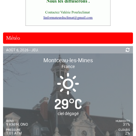
Météo
AOÛT 6, 2026 - JEU.
Montceau-les-Mines
France
29
°
C
ciel dégagé
WIND
HUMIDITY
9 KM/H, ONO
31%
PRESSURE
CLOUDS
1.01 ATM
2%