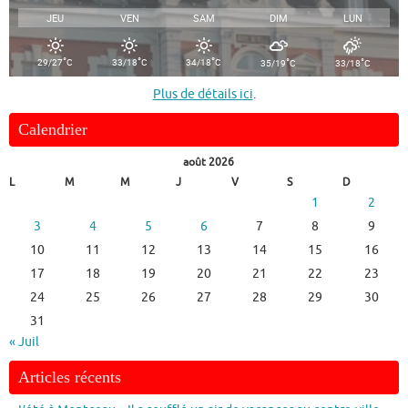
JEU
VEN
SAM
DIM
LUN
°
°
°
°
°
29/27
C
33/18
C
34/18
C
35/19
C
33/18
C
Plus de détails ici
.
Calendrier
août 2026
L
M
M
J
V
S
D
1
2
3
4
5
6
7
8
9
10
11
12
13
14
15
16
17
18
19
20
21
22
23
24
25
26
27
28
29
30
31
« Juil
Articles récents