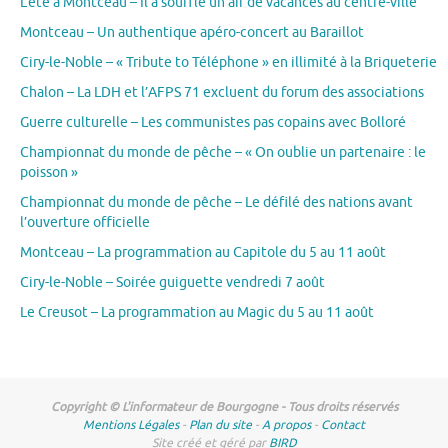
L’été à Montceau – Il a soufflé un air de vacances au centre-ville
Montceau – Un authentique apéro-concert au Baraillot
Ciry-le-Noble – « Tribute to Téléphone » en illimité à la Briqueterie
Chalon – La LDH et l’AFPS 71 excluent du forum des associations
Guerre culturelle – Les communistes pas copains avec Bolloré
Championnat du monde de pêche – « On oublie un partenaire : le
poisson »
Championnat du monde de pêche – Le défilé des nations avant
l’ouverture officielle
Montceau – La programmation au Capitole du 5 au 11 août
Ciry-le-Noble – Soirée guiguette vendredi 7 août
Le Creusot – La programmation au Magic du 5 au 11 août
Copyright © L'informateur de Bourgogne - Tous droits réservés
Mentions Légales
-
Plan du site
-
A propos
-
Contact
Site créé et géré par
BIRD