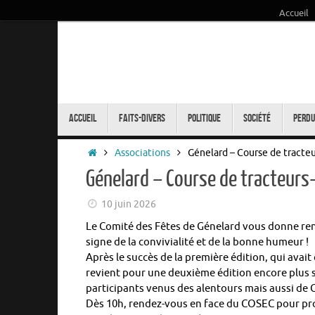
Accueil
Passer
au
contenu
Passer
au
Accueil
Faits-Divers
Politique
Société
Perdu
contenu
Accueil
Associations
Génelard – Course de tracteu
Génelard – Course de tracteurs
10 juin 2026
Le Comité des Fêtes de Génelard vous donne ren
signe de la convivialité et de la bonne humeur !
Après le succès de la première édition, qui ava
revient pour une deuxième édition encore plus s
participants venus des alentours mais aussi de Cô
Dès 10h, rendez-vous en face du COSEC pour prof