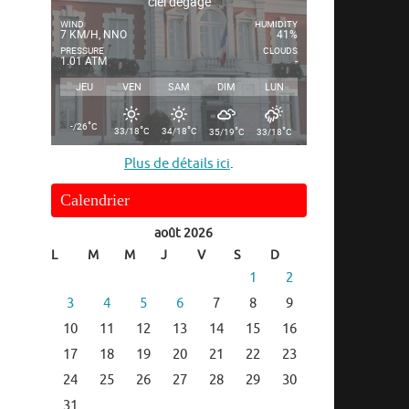
ciel dégagé
WIND
HUMIDITY
7 KM/H, NNO
41%
PRESSURE
CLOUDS
1.01 ATM
-
JEU
VEN
SAM
DIM
LUN
°
-/26
C
°
°
°
°
33/18
C
34/18
C
35/19
C
33/18
C
Plus de détails ici
.
Calendrier
août 2026
L
M
M
J
V
S
D
1
2
3
4
5
6
7
8
9
10
11
12
13
14
15
16
17
18
19
20
21
22
23
24
25
26
27
28
29
30
31