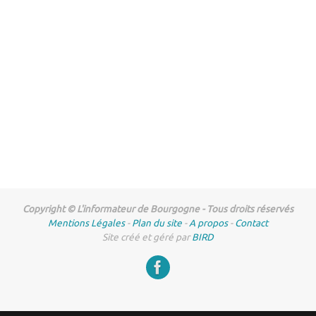
Copyright © L'informateur de Bourgogne - Tous droits réservés
Mentions Légales
-
Plan du site
-
A propos
-
Contact
Site créé et géré par
BIRD