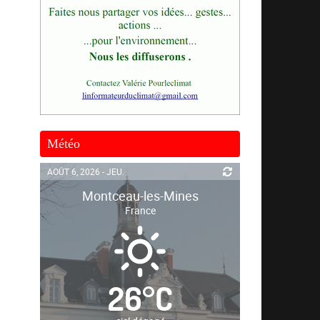
Météo
AOÛT 6, 2026 - JEU.
Montceau-les-Mines
France
26
°
C