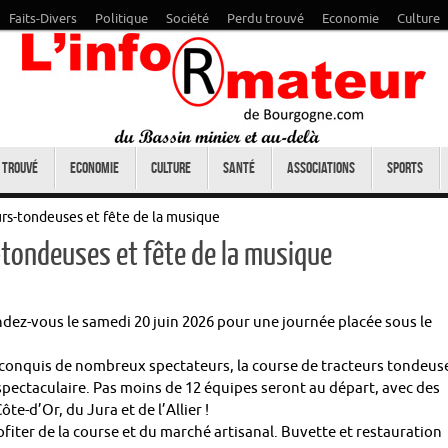
Faits-Divers
Politique
Société
Perdu trouvé
Economie
Culture
 trouvé
Economie
Culture
Santé
Associations
Sports
rs-tondeuses et fête de la musique
-tondeuses et fête de la musique
dez-vous le samedi 20 juin 2026 pour une journée placée sous le
it conquis de nombreux spectateurs, la course de tracteurs tondeus
pectaculaire. Pas moins de 12 équipes seront au départ, avec des
te-d’Or, du Jura et de l’Allier !
iter de la course et du marché artisanal. Buvette et restauration