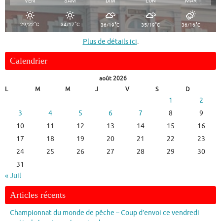
VEN
SAM
DIM
LUN
MAR
°
°
°
°
°
29/22
C
34/17
C
36/19
C
35/19
C
36/16
C
Plus de détails ici
.
Calendrier
août 2026
L
M
M
J
V
S
D
1
2
3
4
5
6
7
8
9
10
11
12
13
14
15
16
17
18
19
20
21
22
23
24
25
26
27
28
29
30
31
« Juil
Articles récents
Championnat du monde de pêche – Coup d’envoi ce vendredi