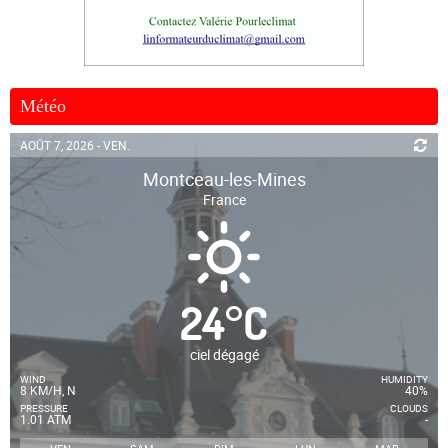
Météo
AOÛT 7, 2026 - VEN.
Montceau-les-Mines
France
24
°
C
ciel dégagé
WIND
HUMIDITY
8 KM/H, N
40%
PRESSURE
CLOUDS
1.01 ATM
-