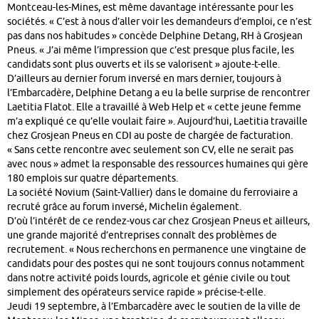
Montceau-les-Mines, est même davantage intéressante pour les
sociétés. « C’est à nous d’aller voir les demandeurs d’emploi, ce n’est
pas dans nos habitudes » concède Delphine Detang, RH à Grosjean
Pneus. « J’ai même l’impression que c’est presque plus facile, les
candidats sont plus ouverts et ils se valorisent » ajoute-t-elle.
D’ailleurs au dernier forum inversé en mars dernier, toujours à
l’Embarcadère, Delphine Detang a eu la belle surprise de rencontrer
Laetitia Flatot. Elle a travaillé à Web Help et « cette jeune femme
m’a expliqué ce qu’elle voulait faire ». Aujourd’hui, Laetitia travaille
chez Grosjean Pneus en CDI au poste de chargée de facturation.
« Sans cette rencontre avec seulement son CV, elle ne serait pas
avec nous » admet la responsable des ressources humaines qui gère
180 emplois sur quatre départements.
La société Novium (Saint-Vallier) dans le domaine du ferroviaire a
recruté grâce au forum inversé, Michelin également.
D’où l’intérêt de ce rendez-vous car chez Grosjean Pneus et ailleurs,
une grande majorité d’entreprises connaît des problèmes de
recrutement. « Nous recherchons en permanence une vingtaine de
candidats pour des postes qui ne sont toujours connus notamment
dans notre activité poids lourds, agricole et génie civile ou tout
simplement des opérateurs service rapide » précise-t-elle.
Jeudi 19 septembre, à l’Embarcadère avec le soutien de la ville de