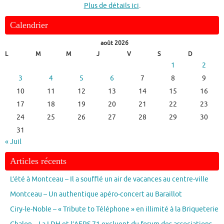
Plus de détails ici
.
Calendrier
août 2026
L
M
M
J
V
S
D
1
2
3
4
5
6
7
8
9
10
11
12
13
14
15
16
17
18
19
20
21
22
23
24
25
26
27
28
29
30
31
« Juil
Articles récents
L’été à Montceau – Il a soufflé un air de vacances au centre-ville
Montceau – Un authentique apéro-concert au Baraillot
Ciry-le-Noble – « Tribute to Téléphone » en illimité à la Briqueterie