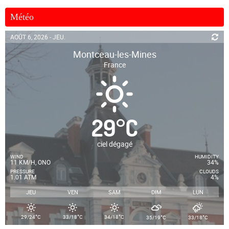
Météo
AOÛT 6, 2026 - JEU.
Montceau-les-Mines
France
29
°
C
ciel dégagé
WIND
HUMIDITY
11 KM/H, ONO
34%
PRESSURE
CLOUDS
1.01 ATM
4%
JEU
VEN
SAM
DIM
LUN
°
°
°
°
°
29/24
C
33/18
C
34/18
C
35/19
C
33/18
C