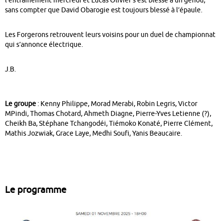
l’entraînement mercredi et Lucas Olivier s’est blessé à un genou,
sans compter que David Obarogie est toujours blessé à l’épaule.
Les Forgerons retrouvent leurs voisins pour un duel de championnat
qui s’annonce électrique.
J.B.
Le groupe
: Kenny Philippe, Morad Merabi, Robin Legris, Victor
MPindi, Thomas Chotard, Ahmeth Diagne, Pierre-Yves Letienne (?),
Cheikh Ba, Stéphane Tchangodéi, Tiémoko Konaté, Pierre Clément,
Mathis Jozwiak, Grace Laye, Medhi Soufi, Yanis Beaucaire.
Le programme