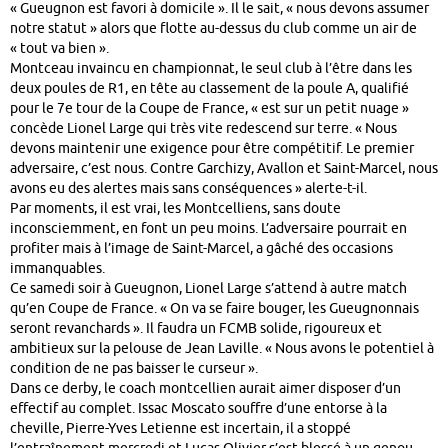
« Gueugnon est favori à domicile ». Il le sait, « nous devons assumer
notre statut » alors que flotte au-dessus du club comme un air de
« tout va bien ».
Montceau invaincu en championnat, le seul club à l’être dans les
deux poules de R1, en tête au classement de la poule A, qualifié
pour le 7e tour de la Coupe de France, « est sur un petit nuage »
concède Lionel Large qui très vite redescend sur terre. « Nous
devons maintenir une exigence pour être compétitif. Le premier
adversaire, c’est nous. Contre Garchizy, Avallon et Saint-Marcel, nous
avons eu des alertes mais sans conséquences » alerte-t-il.
Par moments, il est vrai, les Montcelliens, sans doute
inconsciemment, en font un peu moins. L’adversaire pourrait en
profiter mais à l’image de Saint-Marcel, a gâché des occasions
immanquables.
Ce samedi soir à Gueugnon, Lionel Large s’attend à autre match
qu’en Coupe de France. « On va se faire bouger, les Gueugnonnais
seront revanchards ». Il faudra un FCMB solide, rigoureux et
ambitieux sur la pelouse de Jean Laville. « Nous avons le potentiel à
condition de ne pas baisser le curseur ».
Dans ce derby, le coach montcellien aurait aimer disposer d’un
effectif au complet. Issac Moscato souffre d’une entorse à la
cheville, Pierre-Yves Letienne est incertain, il a stoppé