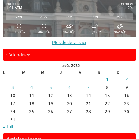
PRESSURE
CLOUDS
1.01 ATM
2%
VEN
SAM
DIM
LUN
MAR
°
°
°
°
°
31/21
C
35/17
C
36/18
C
35/17
C
36/16
C
Plus de détails ici
.
Calendrier
août 2026
L
M
M
J
V
S
D
1
2
3
4
5
6
7
8
9
10
11
12
13
14
15
16
17
18
19
20
21
22
23
24
25
26
27
28
29
30
31
« Juil
Articles récents