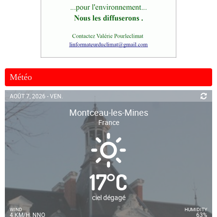
Météo
AOÛT 7, 2026 - VEN.
Montceau-les-Mines
France
17
°
C
ciel dégagé
WIND
HUMIDITY
4 KM/H, NNO
63%