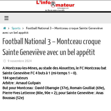
Passer
au
contenu
Accueil
Sports
Football National 3 – Montceau croque Sainte Geneviève
avec un bel appétit
Football National 3 – Montceau croque
Sainte Geneviève avec un bel appétit
9 novembre 2024
A Montceau-les-Mines, au stade des Alouettes, le FC Montceau bat
Sainte Geneviève FC 4 buts à 1 (mi-temps 1 – 0).
184 spectateurs
Arbitre : Arnaud Guilpain
But pour Montceau : David Obarogie (37e), Romain Goulliat (69e),
Pierre-Yves Letienne (80e, 90e + 2); pour Sainte Geneviève : Anas
Boussas (52e)