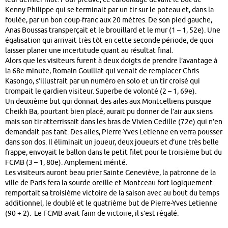
Kenny Philippe qui se terminait par un tir sur le poteau et, dans la
foulée, par un bon coup-franc aux 20 mètres. De son pied gauche,
Anas Boussas transperçait et le brouillard et le mur (1 – 1, 52e). Une
égalisation qui arrivait très tôt en cette seconde période, de quoi
laisser planer une incertitude quant au résultat final.
Alors que les visiteurs furent à deux doigts de prendre l’avantage à
la 68e minute, Romain Goulliat qui venait de remplacer Chris
Kasongo, s’illustrait par un numéro en solo et un tir croisé qui
trompait le gardien visiteur. Superbe de volonté (2 – 1, 69e).
Un deuxième but qui donnait des ailes aux Montcelliens puisque
Cheikh Ba, pourtant bien placé, aurait pu donner de l’air aux siens
mais son tir atterrissait dans les bras de Vivien Cedille (72e) qui n’en
demandait pas tant. Des ailes, Pierre-Yves Letienne en verra pousser
dans son dos. Il éliminait un joueur, deux joueurs et d’une très belle
frappe, envoyait le ballon dans le petit filet pour le troisième but du
FCMB (3 – 1, 80e). Amplement mérité.
Les visiteurs auront beau prier Sainte Geneviève, la patronne de la
ville de Paris fera la sourde oreille et Montceau fort logiquement
remportait sa troisième victoire de la saison avec au bout du temps
additionnel, le doublé et le quatrième but de Pierre-Yves Letienne
(90 + 2). Le FCMB avait faim de victoire, il s’est régalé.