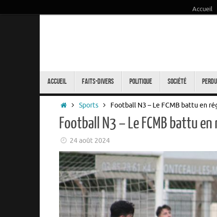
Accueil
Passer
au
contenu
Passer
au
Accueil
Faits-Divers
Politique
Société
Perdu
contenu
Accueil
Sports
Football N3 – Le FCMB battu en ré
Football N3 – Le FCMB battu en 
24 août 2024