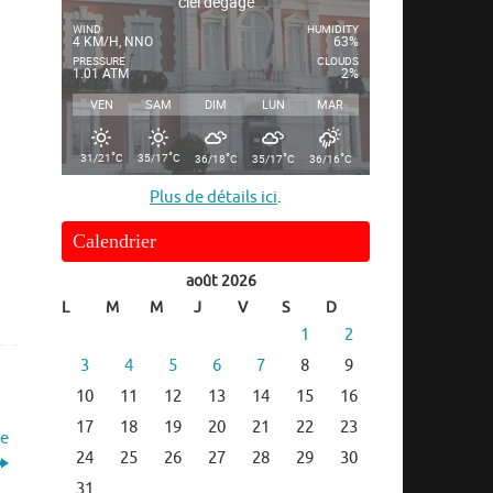
ciel dégagé
WIND
HUMIDITY
4 KM/H, NNO
63%
PRESSURE
CLOUDS
1.01 ATM
2%
VEN
SAM
DIM
LUN
MAR
°
°
°
°
°
31/21
C
35/17
C
36/18
C
35/17
C
36/16
C
Plus de détails ici
.
Calendrier
août 2026
L
M
M
J
V
S
D
1
2
3
4
5
6
7
8
9
10
11
12
13
14
15
16
17
18
19
20
21
22
23
le
24
25
26
27
28
29
30
31