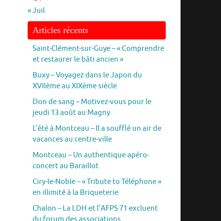
« Juil
Articles récents
Saint-Clément-sur-Guye – « Comprendre
et restaurer le bâti ancien »
Buxy – Voyagez dans le Japon du
XVIIème au XIXème siècle
Don de sang – Motivez-vous pour le
jeudi 13 août au Magny
L’été à Montceau – Il a soufflé un air de
vacances au centre-ville
Montceau – Un authentique apéro-
concert au Baraillot
Ciry-le-Noble – « Tribute to Téléphone »
en illimité à la Briqueterie
Chalon – La LDH et l’AFPS 71 excluent
du forum des associations