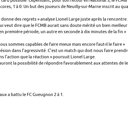
us tard possible. Cependant, pour son retour en National 3, le FCMB
scores, 1 à 0. Un but des joueurs de Neuilly-sur-Marne inscrit au qua
« donne des regrets » analyse Lionel Large juste après la rencontre.
 qui veut dire que le FCMB aurait sans doute mérité un bien meilleur
 en première période, un autre en seconde à dix minutes de la fin »
Nous sommes capables de faire mieux mais encore faut-il le faire »
hésion dans l’agressivité. C’est un match qui doit nous faire prendr
l’action que la réaction » poursuit Lionel Large.
 auront la possibilité de répondre favorablement aux attentes de l
ux a battu le FC Gueugnon 2 à 1.