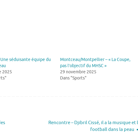
– Une séduisante équipe du
Montceau/Montpellier – « La Coupe,
eau
pas l’objectif du MHSC »
e 2025
29 novembre 2025
rts"
Dans "Sports"
des
Rencontre – Djibril Cissé, il a la musique et 
football dans la peau