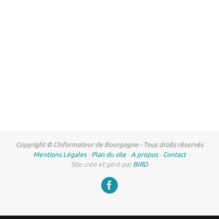
Copyright © L'informateur de Bourgogne - Tous droits réservés
Mentions Légales
-
Plan du site
-
A propos
-
Contact
Site créé et géré par
BIRD