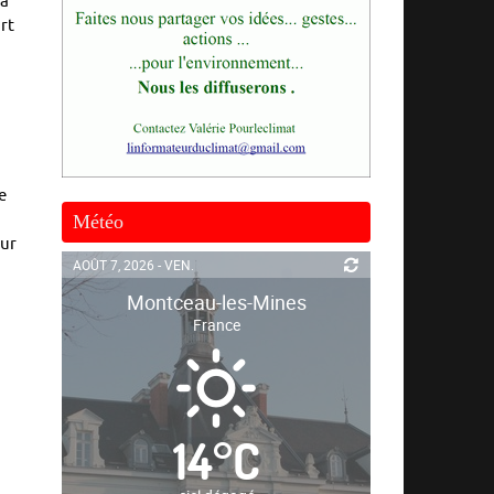
 a
rt
e
Météo
eur
AOÛT 7, 2026 - VEN.
Montceau-les-Mines
France
14
°
C