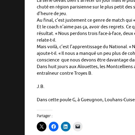
La série devait bien s’arrêter un jour mais le pl
chuté en région parisienne sur le plus petit des 
d’heure de jeu.
Au final, c’est justement ce genre de match qui 
Et le coach n’aime pas ça, avoir des regrets. Ce
résultat. « Nous perdons trois face-à-face, deux
relate-t-il.
Mais voilà, c’est l’apprentissage du National. « 
ajoute-t-il. « Il nous a manqué un peu plus de co
conscience que nous devons être davantage dans 
Dans huit jours aux Alouettes, les Montcelliens
entraîneur contre Troyes B.
J.B.
Dans cette poule G, à Gueugnon, Louhans-Cuisea
Partager :