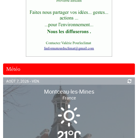
Météo
AOÛT 7, 2026 - VEN.
Montceau-les-Mines
France
21
°
C