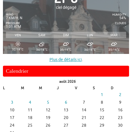
ciel dégagé
WIND
HUMIDITY
7 KM/H, N
54%
PRESSURE
CLOUDS
1.01 ATM
-
VEN
SAM
DIM
LUN
MAR
°
°
°
°
°
32/19
C
34/18
C
35/19
C
34/18
C
35/16
C
Plus de détails ici
.
Calendrier
août 2026
L
M
M
J
V
S
D
1
2
3
4
5
6
7
8
9
10
11
12
13
14
15
16
17
18
19
20
21
22
23
24
25
26
27
28
29
30