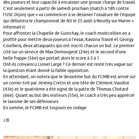
des joueurs et leur capacité à encaisser une grosse charge de travail.
C’est seulement à partir de samedi prochain (match à 18h contre
l’USC Dijon) que « va commencer à se dessiner l’ossature de l’équipe
qui débutera le championnat de N3 le 25 août à Neuilly sur Marne »
informait-il.
Pour affronter la Chapelle de Guinchay, le coach montcellien en a
profité pour mettre deux joueurs à l’essai, Kassina Traoré et Georgy
Courbera, deux attaquants qui ont inscrit chacun un but. Le premier
cité sur un service de Max Demougeot (24e) et le second d’une
belle frappe (56e) qui portait alors le score à 3 à 1.
Ont-ils convaincu Lionel Large ? Ce dernier est resté très vague sur
la question étant donné la faible opposition.
En attendant, on notera que le deuxième but du FCMB est arrivé sur
un corner tiré par Jérémy Cretin et une tête de Clément Vaudiot
(43e) et le quatrième a été signé de la patte de Thomas Chotard
(66e). Quant au but des visiteurs (55e), le coach a très peu apprécié
le laxisme de ses défenseurs.
En somme, le FCMB est toujours en rodage.
J.B.