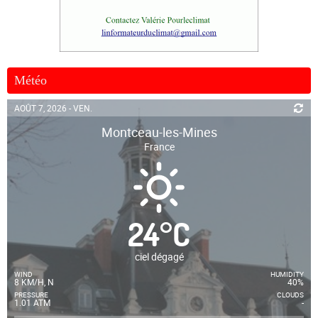
Météo
AOÛT 7, 2026 - VEN.
Montceau-les-Mines
France
24
°
C
ciel dégagé
WIND
HUMIDITY
8 KM/H, N
40%
PRESSURE
CLOUDS
1.01 ATM
-