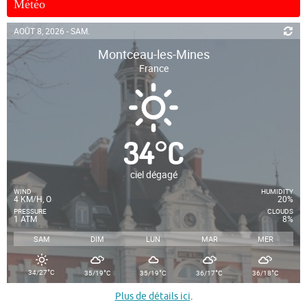
Météo
AOÛT 8, 2026 - SAM.
Montceau-les-Mines
France
34
°
C
ciel dégagé
WIND
HUMIDITY
4 KM/H, O
20%
PRESSURE
CLOUDS
1 ATM
8%
SAM
DIM
LUN
MAR
MER
°
°
°
°
°
34/27
C
35/19
C
35/19
C
36/17
C
36/18
C
Plus de détails ici
.