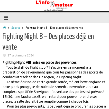
Passer
au
contenu
Accueil
Sports
Fighting Night 8 – Des places déjà en vente
Fighting Night 8 – Des places déjà en
vente
27 septembre 2024
Fighting Night VIII : mise en place des préventes.
Tout le staff du Fight club 71 s’active en ce moment à la
préparation de l’évènement que tous les passionnés des sports de
combats attendent dans la région, la Fighting Night.
La 8ème édition de cette grande soirée, mêlant boxe anglaise et
boxe pieds-poings, se déroulera le samedi 9 novembre 2024 au
complexe sportif de Sanvignes. L’ouverture des portes est prévue à
18h30. Il ne faudra pas être en retard pour pouvoir prendre ses
places, la salle devrait être remplie comme à chaque fois.
Pour les plus prévoyants, ils peuvent déjà se procurer les places à