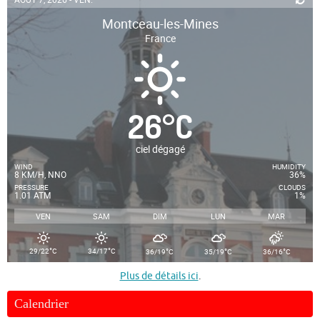
Montceau-les-Mines
France
26
°
C
ciel dégagé
WIND
HUMIDITY
8 KM/H, NNO
36%
PRESSURE
CLOUDS
1.01 ATM
1%
VEN
SAM
DIM
LUN
MAR
°
°
°
°
°
29/22
C
34/17
C
36/19
C
35/19
C
36/16
C
Plus de détails ici
.
Calendrier