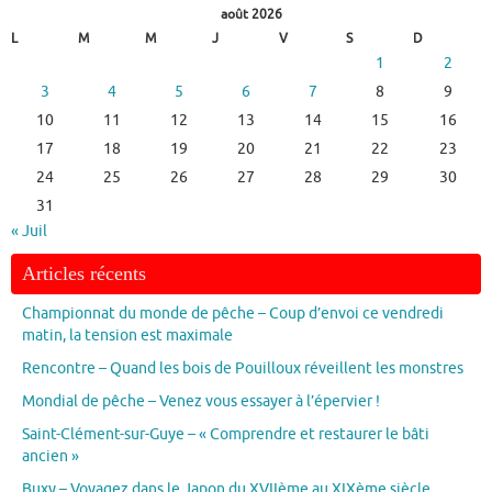
août 2026
L
M
M
J
V
S
D
1
2
3
4
5
6
7
8
9
10
11
12
13
14
15
16
17
18
19
20
21
22
23
24
25
26
27
28
29
30
31
« Juil
Articles récents
Championnat du monde de pêche – Coup d’envoi ce vendredi
matin, la tension est maximale
Rencontre – Quand les bois de Pouilloux réveillent les monstres
Mondial de pêche – Venez vous essayer à l’épervier !
Saint-Clément-sur-Guye – « Comprendre et restaurer le bâti
ancien »
Buxy – Voyagez dans le Japon du XVIIème au XIXème siècle