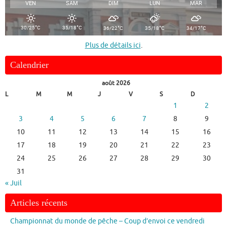
VEN
SAM
DIM
LUN
MAR
°
°
°
°
°
30/25
C
35/18
C
36/22
C
35/18
C
34/17
C
Plus de détails ici
.
Calendrier
août 2026
L
M
M
J
V
S
D
1
2
3
4
5
6
7
8
9
10
11
12
13
14
15
16
17
18
19
20
21
22
23
24
25
26
27
28
29
30
31
« Juil
Articles récents
Championnat du monde de pêche – Coup d’envoi ce vendredi