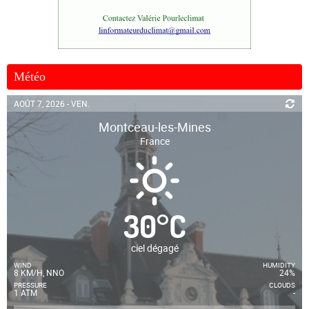
Météo
AOÛT 7, 2026 - VEN.
Montceau-les-Mines
France
30
°
C
ciel dégagé
WIND
HUMIDITY
8 KM/H, NNO
24%
PRESSURE
CLOUDS
1 ATM
-