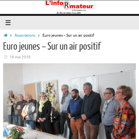
Passer
au
contenu
Accueil
Associations
Euro jeunes – Sur un air positif
Euro jeunes – Sur un air positif
18 mai 2018