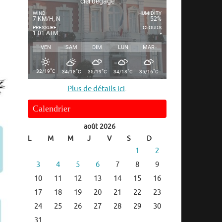
ciel dégagé
WIND
HUMIDITY
7 KM/H, N
52%
PRESSURE
CLOUDS
1.01 ATM
-
VEN
SAM
DIM
LUN
MAR
°
°
°
°
°
32/19
C
34/18
C
35/19
C
34/18
C
35/16
C
Plus de détails ici
.
Calendrier
août 2026
L
M
M
J
V
S
D
1
2
3
4
5
6
7
8
9
10
11
12
13
14
15
16
17
18
19
20
21
22
23
24
25
26
27
28
29
30
31