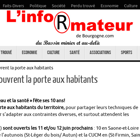
Faits-Divers
Politique
Société
Perdu trouvé
Economie
Culture
 trouvé
Economie
Culture
Santé
Associations
Sports
vrent la porte aux habitants
 ouvrent la porte aux habitants
u et la santé » fête ses 10 ans!
rte aux habitants du territoire,
pour partager leurs techniques de
r s’adapter aux contraintes diverses, et surtout attendent les
)
sont ouverts les 11 et/ou 12 juin prochains
: 10 en Saone-et-Loire 
re l’autunois (St-Léger du bois/ Autun) et la CUCM en (St-Firmin, Sain