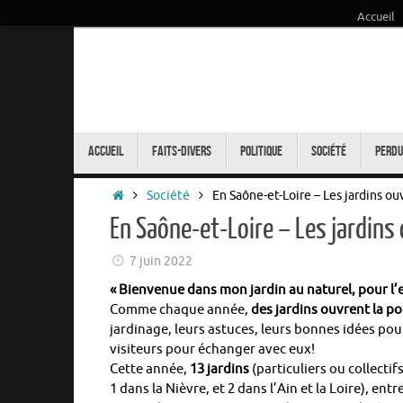
Accueil
Passer
au
contenu
Passer
au
Accueil
Faits-Divers
Politique
Société
Perdu
contenu
Accueil
Société
En Saône-et-Loire – Les jardins ou
En Saône-et-Loire – Les jardins
7 juin 2022
« Bienvenue dans mon jardin au naturel, pour l’ea
Comme chaque année,
des jardins ouvrent la po
jardinage, leurs astuces, leurs bonnes idées pou
visiteurs pour échanger avec eux!
Cette année,
13 jardins
(particuliers ou collectifs
1 dans la Nièvre, et 2 dans l’Ain et la Loire), ent