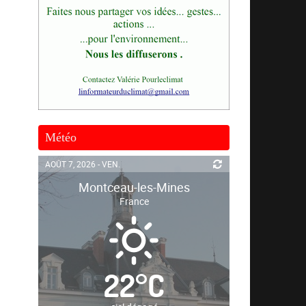
Météo
AOÛT 7, 2026 - VEN.
Montceau-les-Mines
France
22
°
C