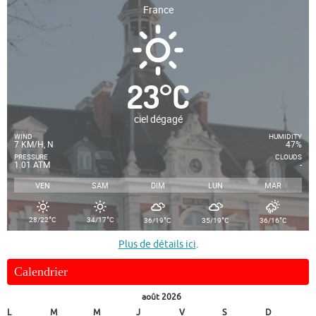
France
23
°
C
ciel dégagé
WIND
HUMIDITY
7 KM/H, N
47%
PRESSURE
CLOUDS
1.01 ATM
-
VEN
SAM
DIM
LUN
MAR
°
°
°
°
°
28/22
C
34/17
C
36/19
C
35/19
C
36/16
C
Plus de détails ici
.
Calendrier
août 2026
L
M
M
J
V
S
D