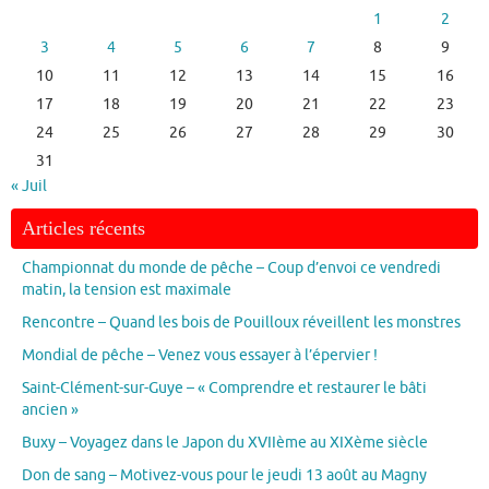
1
2
3
4
5
6
7
8
9
10
11
12
13
14
15
16
17
18
19
20
21
22
23
24
25
26
27
28
29
30
31
« Juil
Articles récents
Championnat du monde de pêche – Coup d’envoi ce vendredi
matin, la tension est maximale
Rencontre – Quand les bois de Pouilloux réveillent les monstres
Mondial de pêche – Venez vous essayer à l’épervier !
Saint-Clément-sur-Guye – « Comprendre et restaurer le bâti
ancien »
Buxy – Voyagez dans le Japon du XVIIème au XIXème siècle
Don de sang – Motivez-vous pour le jeudi 13 août au Magny