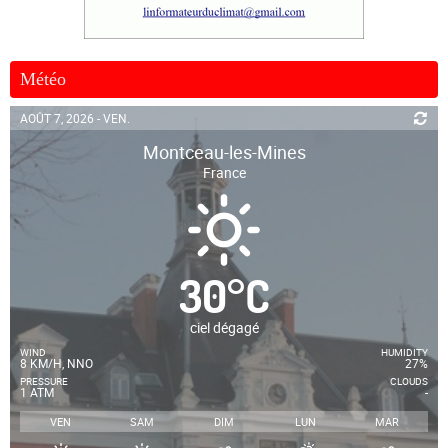
Météo
AOÛT 7, 2026 - VEN.
Montceau-les-Mines
France
30
°
C
ciel dégagé
WIND
HUMIDITY
8 KM/H, NNO
27%
PRESSURE
CLOUDS
1 ATM
-
VEN
SAM
DIM
LUN
MAR