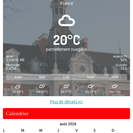
France
20
°
C
partiellement nuageux
WIND
HUMIDITY
2 KM/H, NE
50%
PRESSURE
CLOUDS
1 ATM
36%
SAM
DIM
LUN
MAR
MER
°
°
°
°
°
34/24
C
34/21
C
35/17
C
35/17
C
35/17
C
Plus de détails ici
.
Calendrier
août 2026
L
M
M
J
V
S
D