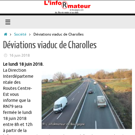
Passer
au
contenu
Accueil
Société
Déviations viaduc de Charolles
Déviations viaduc de Charolles
16 juin 2018
Le lundi 18 juin 2018.
La Direction
Interdéparteme
ntale des
Routes Centre-
Est vous
informe que la
RN79 sera
fermée le lundi
18 juin 2018
entre 8h et 12h
à partir de la