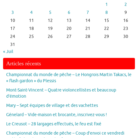
1
2
3
4
5
6
7
8
9
10
11
12
13
14
15
16
17
18
19
20
21
22
23
24
25
26
27
28
29
30
31
« Juil
Articles récents
Championnat du monde de pêche – Le Hongrois Martin Takacs, le
« flash gardon » du Plessis
Mont-Saint-Vincent – Quatre violoncellistes et beaucoup
d’émotion
Mary – Sept équipes de village et des vachettes
Génelard – Vide-maison et brocante, inscrivez-vous !
Le Creusot – 28 largages effectués, le feu est fixé
Championnat du monde de pêche – Coup d’envoi ce vendredi