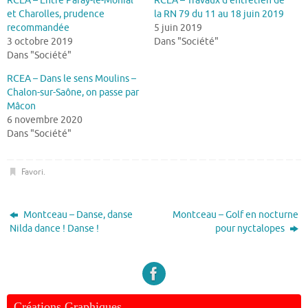
RCEA – Entre Paray-le-Monial
RCEA – Travaux d’entretien de
et Charolles, prudence
la RN 79 du 11 au 18 juin 2019
recommandée
5 juin 2019
3 octobre 2019
Dans "Société"
Dans "Société"
RCEA – Dans le sens Moulins –
Chalon-sur-Saône, on passe par
Mâcon
6 novembre 2020
Dans "Société"
Favori
.
Montceau – Danse, danse
Montceau – Golf en nocturne
Nilda dance ! Danse !
pour nyctalopes
Créations Graphiques