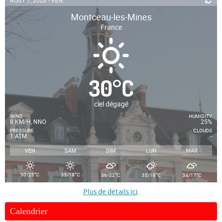
Montceau-les-Mines
France
30
°
C
ciel dégagé
WIND
HUMIDITY
8 KM/H, NNO
25%
PRESSURE
CLOUDS
1 ATM
-
VEN
SAM
DIM
LUN
MAR
°
°
°
°
°
30/25
C
35/18
C
36/22
C
35/18
C
34/17
C
Plus de détails ici
.
Calendrier