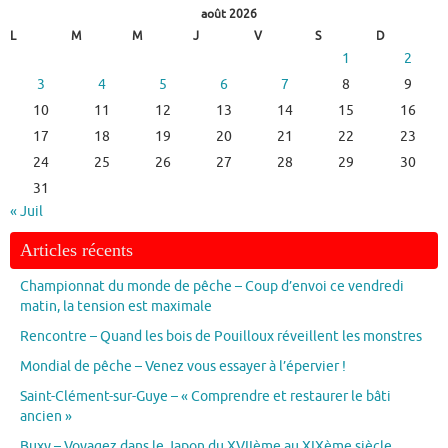
août 2026
L
M
M
J
V
S
D
1
2
3
4
5
6
7
8
9
10
11
12
13
14
15
16
17
18
19
20
21
22
23
24
25
26
27
28
29
30
31
« Juil
Articles récents
Championnat du monde de pêche – Coup d’envoi ce vendredi
matin, la tension est maximale
Rencontre – Quand les bois de Pouilloux réveillent les monstres
Mondial de pêche – Venez vous essayer à l’épervier !
Saint-Clément-sur-Guye – « Comprendre et restaurer le bâti
ancien »
Buxy – Voyagez dans le Japon du XVIIème au XIXème siècle