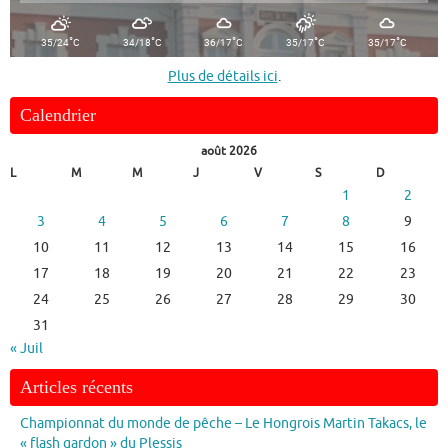
°
°
°
°
°
35/24
C
34/18
C
36/17
C
35/17
C
35/17
C
Plus de détails ici
.
Calendrier
août 2026
L
M
M
J
V
S
D
1
2
3
4
5
6
7
8
9
10
11
12
13
14
15
16
17
18
19
20
21
22
23
24
25
26
27
28
29
30
31
« Juil
Articles récents
Championnat du monde de pêche – Le Hongrois Martin Takacs, le
« flash gardon » du Plessis