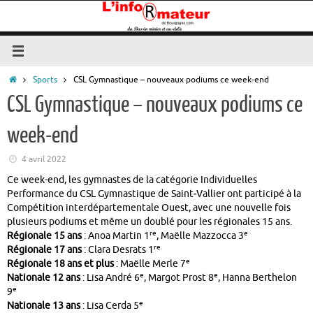
Passer
au
contenu
Accueil
Sports
CSL Gymnastique – nouveaux podiums ce week-end
CSL Gymnastique – nouveaux podiums ce
week-end
4 avril 2022
Ce week-end, les gymnastes de la catégorie Individuelles
Performance du CSL Gymnastique de Saint‑Vallier ont participé à la
Compétition interdépartementale Ouest, avec une nouvelle fois
plusieurs podiums et même un doublé pour les régionales 15 ans.
re
e
Régionale 15 ans
: Anoa Martin 1
, Maëlle Mazzocca 3
re
Régionale 17 ans
: Clara Desrats 1
e
Régionale 18 ans et plus
: Maëlle Merle 7
e
e
Nationale 12 ans
: Lisa André 6
, Margot Prost 8
, Hanna Berthelon
e
9
e
Nationale 13 ans
: Lisa Cerda 5