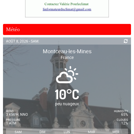
Météo
AOÛT 8, 2026 - SAM.
Montceau-les-Mines
France
10
°
C
peu nuageux
WIND
HUMIDITY
3 KM/H, NNO
65%
PRESSURE
CLOUDS
1 ATM
12%
SAM
DIM
LUN
MAR
MER