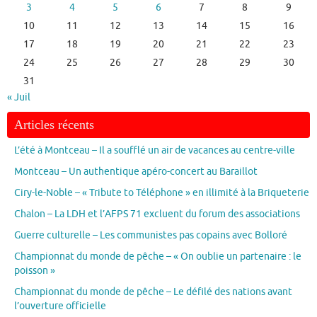
3
4
5
6
7
8
9
10
11
12
13
14
15
16
17
18
19
20
21
22
23
24
25
26
27
28
29
30
31
« Juil
Articles récents
L’été à Montceau – Il a soufflé un air de vacances au centre-ville
Montceau – Un authentique apéro-concert au Baraillot
Ciry-le-Noble – « Tribute to Téléphone » en illimité à la Briqueterie
Chalon – La LDH et l’AFPS 71 excluent du forum des associations
Guerre culturelle – Les communistes pas copains avec Bolloré
Championnat du monde de pêche – « On oublie un partenaire : le
poisson »
Championnat du monde de pêche – Le défilé des nations avant
l’ouverture officielle