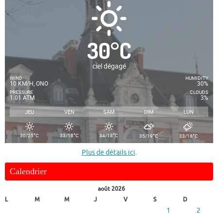
30
°
C
ciel dégagé
WIND
HUMIDITY
10 KM/H, ONO
30%
PRESSURE
CLOUDS
1.01 ATM
3%
JEU
VEN
SAM
DIM
LUN
°
°
°
°
°
30/25
C
33/18
C
34/18
C
35/19
C
33/18
C
Plus de détails ici
.
Calendrier
août 2026
L
M
M
J
V
S
D
1
2