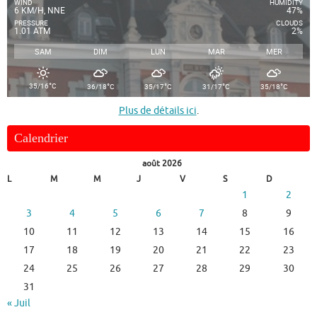
WIND
HUMIDITY
6 KM/H, NNE
47%
PRESSURE
CLOUDS
1.01 ATM
2%
SAM
DIM
LUN
MAR
MER
°
°
°
°
°
35/16
C
36/18
C
35/17
C
31/17
C
35/18
C
Plus de détails ici
.
Calendrier
août 2026
L
M
M
J
V
S
D
1
2
3
4
5
6
7
8
9
10
11
12
13
14
15
16
17
18
19
20
21
22
23
24
25
26
27
28
29
30
31
« Juil