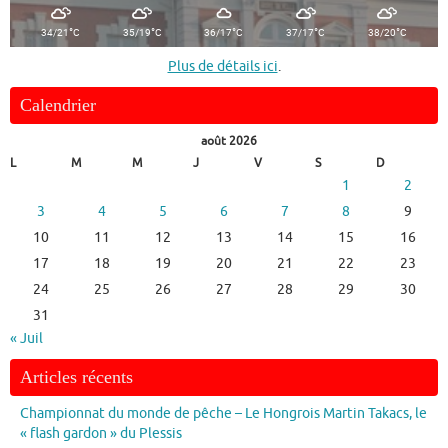
°
°
°
°
°
34/21
C
35/19
C
36/17
C
37/17
C
38/20
C
Plus de détails ici
.
Calendrier
août 2026
L
M
M
J
V
S
D
1
2
3
4
5
6
7
8
9
10
11
12
13
14
15
16
17
18
19
20
21
22
23
24
25
26
27
28
29
30
31
« Juil
Articles récents
Championnat du monde de pêche – Le Hongrois Martin Takacs, le
« flash gardon » du Plessis