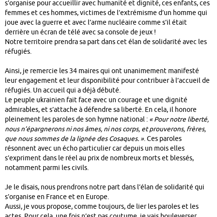
s’organise pour accueillir avec humanité et dignité, ces enfants, ces
femmes et ces hommes, victimes de l’extrémisme d’un homme qui
joue avec la guerre et avec l’arme nucléaire comme s’il était
derrière un écran de télé avec sa console de jeux !
Notre territoire prendra sa part dans cet élan de solidarité avec les
réfugiés.
Ainsi, je remercie les 34 maires qui ont unanimement manifesté
leur engagement et leur disponibilité pour contribuer à l’accueil de
réfugiés. Un accueil qui a déjà débuté.
Le peuple ukrainien fait face avec un courage et une dignité
admirables, et s’attache à défendre sa liberté. En cela, il honore
pleinement les paroles de son hymne national :
« Pour notre liberté,
nous n’épargnerons ni nos âmes, ni nos corps, et prouverons, frères,
que nous sommes de la lignée des Cosaques. »
. Ces paroles
résonnent avec un écho particulier car depuis un mois elles
s’expriment dans le réel au prix de nombreux morts et blessés,
notamment parmi les civils.
Je le disais, nous prendrons notre part dans l’élan de solidarité qui
s’organise en France et en Europe.
Aussi, je vous propose, comme toujours, de lier les paroles et les
actes. Pour cela, une fois n’est pas coutume, je vais bouleverser