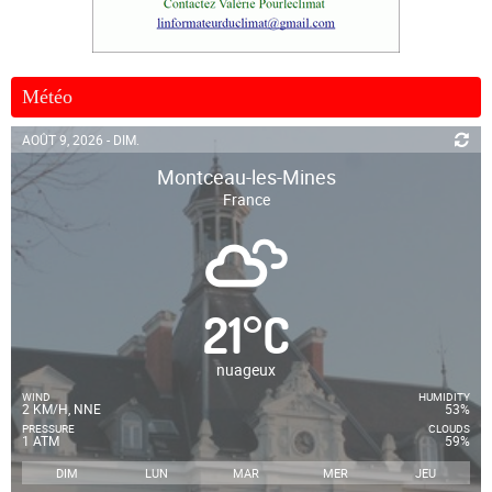
Météo
AOÛT 9, 2026 - DIM.
Montceau-les-Mines
France
21
°
C
nuageux
WIND
HUMIDITY
2 KM/H, NNE
53%
PRESSURE
CLOUDS
1 ATM
59%
DIM
LUN
MAR
MER
JEU