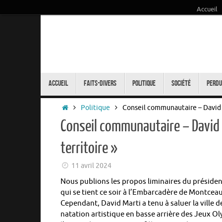
Accueil
Passer
au
contenu
Passer
au
Accueil
Faits-Divers
Politique
Société
Perdu
contenu
Accueil
Politique
Conseil communautaire – David Mar
Conseil communautaire – David Ma
territoire »
11 avril 2024
Nous publions les propos liminaires du préside
qui se tient ce soir à l’Embarcadère de Montceau-
Cependant, David Marti a tenu à saluer la ville 
natation artistique en basse arrière des Jeux O