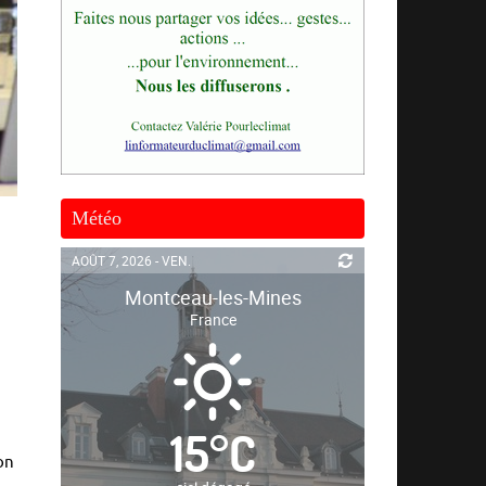
Météo
AOÛT 7, 2026 - VEN.
Montceau-les-Mines
France
15
°
C
on