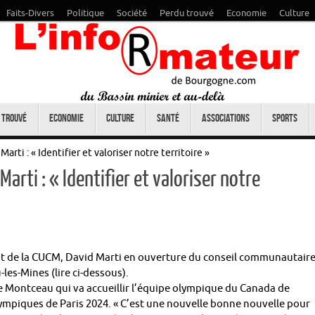
Faits-Divers
Politique
Société
Perdu trouvé
Economie
Culture
 trouvé
Economie
Culture
Santé
Associations
Sports
ti : « Identifier et valoriser notre territoire »
rti : « Identifier et valoriser notre
nt de la CUCM, David Marti en ouverture du conseil communautair
les-Mines (lire ci-dessous).
de Montceau qui va accueillir l’équipe olympique du Canada de
lympiques de Paris 2024. « C’est une nouvelle bonne nouvelle pour