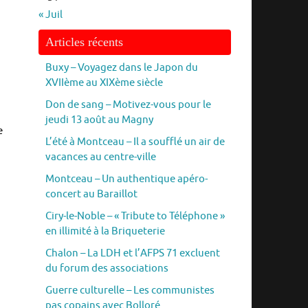
« Juil
Articles récents
Buxy – Voyagez dans le Japon du
XVIIème au XIXème siècle
Don de sang – Motivez-vous pour le
jeudi 13 août au Magny
e
L’été à Montceau – Il a soufflé un air de
vacances au centre-ville
Montceau – Un authentique apéro-
concert au Baraillot
Ciry-le-Noble – « Tribute to Téléphone »
en illimité à la Briqueterie
Chalon – La LDH et l’AFPS 71 excluent
du forum des associations
Guerre culturelle – Les communistes
pas copains avec Bolloré