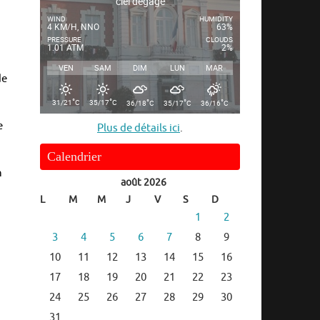
ciel dégagé
WIND
HUMIDITY
4 KM/H, NNO
63%
PRESSURE
CLOUDS
1.01 ATM
2%
VEN
SAM
DIM
LUN
MAR
de
°
°
°
°
°
31/21
C
35/17
C
36/18
C
35/17
C
36/16
C
e
Plus de détails ici
.
Calendrier
n
août 2026
L
M
M
J
V
S
D
1
2
3
4
5
6
7
8
9
10
11
12
13
14
15
16
17
18
19
20
21
22
23
24
25
26
27
28
29
30
31