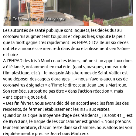
Les autorités de santé publique sont inquiets, les décès dus au
coronavirus augmentent toujours et depuis hier, s’ajoute la peur
que la mort gagne très rapidement les EHPAD. D’ailleurs six décès
ont été annoncés ce mercredi dans deux établissements en Saône-
et-Loire.
A l’EHPAD des Iris à Montceau-les-Mines, même si un appel aux dons
a été lancé, notamment en matériel (gants, masques, rouleaux de
film plastique, etc.) _ le magasin Abis Agrumes de Saint-Vallier est
venu déposer des cagots d’oranges _ , « nous n’avons aucun cas de
coronavirus à signaler » affirme le directeur, Jean-Louis Martreux.
Son remède, surtout ne pas être « dans l’action-réaction », mais
« anticiper » ajoute-t-il.
« Dès fin février, nous avons décidé en accord avec les familles des
résidents, de fermer l’établissement les Iris » aux visites.
Quand on sait que la moyenne d’âge des résidents _ ils sont 41 _ est
de 89/90 ans, le risque de les contaminer est grand. « Nous prenons
leur température, chacun reste dans sa chambre, nous allons les voir
régulièrement » précise Jean-Louis Martreux.