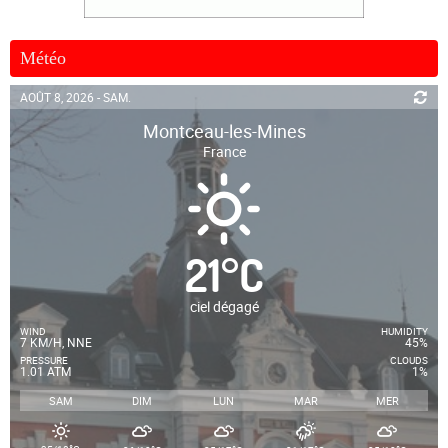
Météo
AOÛT 8, 2026 - SAM.
Montceau-les-Mines
France
21
°
C
ciel dégagé
WIND
HUMIDITY
7 KM/H, NNE
45%
PRESSURE
CLOUDS
1.01 ATM
1%
SAM
DIM
LUN
MAR
MER