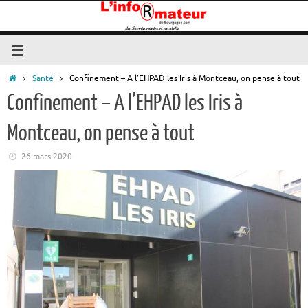
Passer
au
contenu
Accueil
Santé
Confinement – A l’EHPAD les Iris à Montceau, on pense à tout
Confinement – A l’EHPAD les Iris à
Montceau, on pense à tout
26 mars 2020