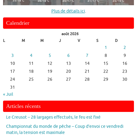
°
°
°
°
°
35/18
C
36/18
C
35/17
C
31/17
C
35/18
C
Plus de détails ici
.
Calendrier
août 2026
L
M
M
J
V
S
D
1
2
3
4
5
6
7
8
9
10
11
12
13
14
15
16
17
18
19
20
21
22
23
24
25
26
27
28
29
30
31
« Juil
Articles récents
Le Creusot – 28 largages effectués, le feu est fixé
Championnat du monde de pêche – Coup d’envoi ce vendredi
matin, la tension est maximale