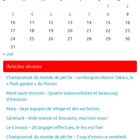
1
2
3
4
5
6
7
8
9
10
11
12
13
14
15
16
17
18
19
20
21
22
23
24
25
26
27
28
29
30
31
« Juil
Articles récents
Championnat du monde de pêche – Le Hongrois Martin Takacs, le
« flash gardon » du Plessis
Mont-Saint-Vincent – Quatre violoncellistes et beaucoup
d’émotion
Mary – Sept équipes de village et des vachettes
Génelard – Vide-maison et brocante, inscrivez-vous !
Le Creusot – 28 largages effectués, le feu est fixé
Championnat du monde de pêche – Coup d’envoi ce vendredi