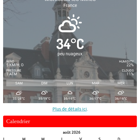
France
34
°
C
peu nuageux
WIND
HUMIDITY
5 KM/H, O
22%
PRESSURE
CLOUDS
1 ATM
11%
SAM
DIM
LUN
MAR
MER
°
°
°
°
°
33/28
C
35/19
C
35/19
C
36/17
C
36/18
C
Plus de détails ici
.
Calendrier
août 2026
L
M
M
J
V
S
D