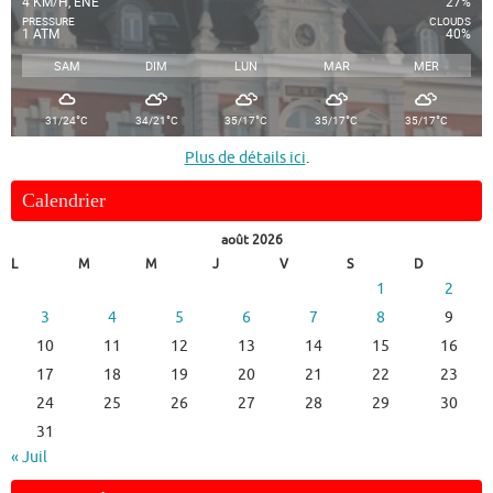
4 KM/H, ENE
27%
PRESSURE
CLOUDS
1 ATM
40%
SAM
DIM
LUN
MAR
MER
°
°
°
°
°
31/24
C
34/21
C
35/17
C
35/17
C
35/17
C
Plus de détails ici
.
Calendrier
août 2026
L
M
M
J
V
S
D
1
2
3
4
5
6
7
8
9
10
11
12
13
14
15
16
17
18
19
20
21
22
23
24
25
26
27
28
29
30
31
« Juil