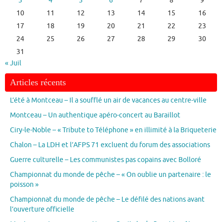
3
4
5
6
7
8
9
10
11
12
13
14
15
16
17
18
19
20
21
22
23
24
25
26
27
28
29
30
31
« Juil
Articles récents
L’été à Montceau – Il a soufflé un air de vacances au centre-ville
Montceau – Un authentique apéro-concert au Baraillot
Ciry-le-Noble – « Tribute to Téléphone » en illimité à la Briqueterie
Chalon – La LDH et l’AFPS 71 excluent du forum des associations
Guerre culturelle – Les communistes pas copains avec Bolloré
Championnat du monde de pêche – « On oublie un partenaire : le
poisson »
Championnat du monde de pêche – Le défilé des nations avant
l’ouverture officielle