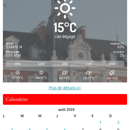
15
°
C
ciel dégagé
WIND
HUMIDITY
5 KM/H, N
63%
PRESSURE
CLOUDS
1.01 ATM
2%
VEN
SAM
DIM
LUN
MAR
°
°
°
°
°
31/15
C
35/17
C
36/18
C
35/17
C
36/16
C
Plus de détails ici
.
Calendrier
août 2026
L
M
M
J
V
S
D
1
2