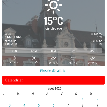
15
°
C
ciel dégagé
WIND
HUMIDITY
5 KM/H, NNO
62%
PRESSURE
CLOUDS
1.01 ATM
1%
VEN
SAM
DIM
LUN
MAR
°
°
°
°
°
31/21
C
35/17
C
36/18
C
35/17
C
36/16
C
Plus de détails ici
.
Calendrier
août 2026
L
M
M
J
V
S
D
1
2
3
4
5
6
7
8
9