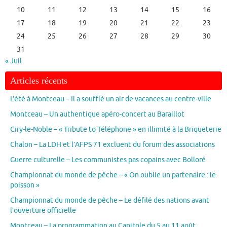
10
11
12
13
14
15
16
17
18
19
20
21
22
23
24
25
26
27
28
29
30
31
« Juil
Articles récents
L’été à Montceau – Il a soufflé un air de vacances au centre-ville
Montceau – Un authentique apéro-concert au Baraillot
Ciry-le-Noble – « Tribute to Téléphone » en illimité à la Briqueterie
Chalon – La LDH et l’AFPS 71 excluent du forum des associations
Guerre culturelle – Les communistes pas copains avec Bolloré
Championnat du monde de pêche – « On oublie un partenaire : le
poisson »
Championnat du monde de pêche – Le défilé des nations avant
l’ouverture officielle
Montceau – La programmation au Capitole du 5 au 11 août