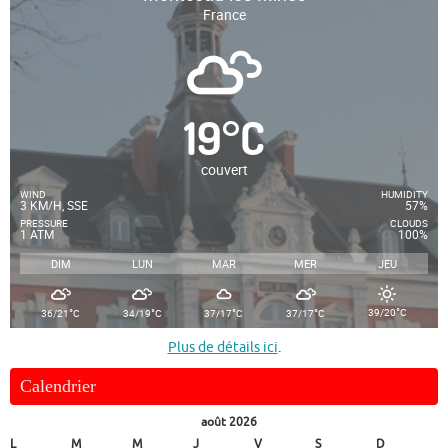
France
19
°
C
couvert
WIND
HUMIDITY
3 KM/H, SSE
57%
PRESSURE
CLOUDS
1 ATM
100%
DIM
LUN
MAR
MER
JEU
°
°
°
°
°
39/20
C
36/21
C
34/19
C
37/17
C
37/17
C
Plus de détails ici
.
Calendrier
août 2026
L
M
M
J
V
S
D