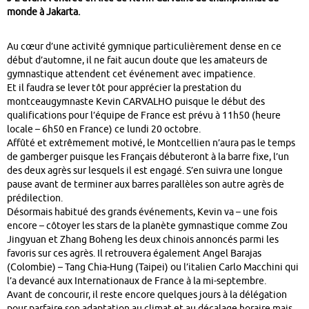
monde à Jakarta.
Au cœur d’une activité gymnique particulièrement dense en ce
début d’automne, il ne fait aucun doute que les amateurs de
gymnastique attendent cet événement avec impatience.
Et il faudra se lever tôt pour apprécier la prestation du
montceaugymnaste Kevin CARVALHO puisque le début des
qualifications pour l’équipe de France est prévu à 11h50 (heure
locale – 6h50 en France) ce lundi 20 octobre.
Affûté et extrêmement motivé, le Montcellien n’aura pas le temps
de gamberger puisque les Français débuteront à la barre fixe, l’un
des deux agrès sur lesquels il est engagé. S’en suivra une longue
pause avant de terminer aux barres parallèles son autre agrès de
prédilection.
Désormais habitué des grands événements, Kevin va – une fois
encore – côtoyer les stars de la planète gymnastique comme Zou
Jingyuan et Zhang Boheng les deux chinois annoncés parmi les
favoris sur ces agrès. Il retrouvera également Angel Barajas
(Colombie) – Tang Chia-Hung (Taipei) ou l’italien Carlo Macchini qui
l’a devancé aux Internationaux de France à la mi-septembre.
Avant de concourir, il reste encore quelques jours à la délégation
pour parfaire son adaptation au climat et au décalage horaire mais