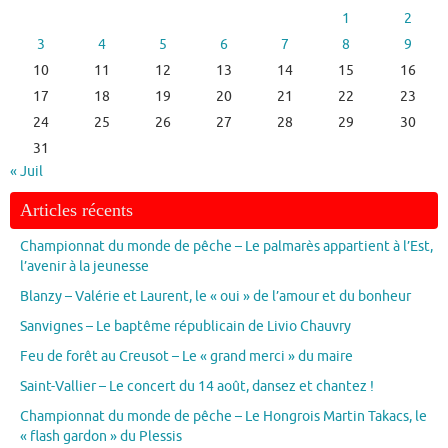
1
2
3
4
5
6
7
8
9
10
11
12
13
14
15
16
17
18
19
20
21
22
23
24
25
26
27
28
29
30
31
« Juil
Articles récents
Championnat du monde de pêche – Le palmarès appartient à l’Est,
l’avenir à la jeunesse
Blanzy – Valérie et Laurent, le « oui » de l’amour et du bonheur
Sanvignes – Le baptême républicain de Livio Chauvry
Feu de forêt au Creusot – Le « grand merci » du maire
Saint-Vallier – Le concert du 14 août, dansez et chantez !
Championnat du monde de pêche – Le Hongrois Martin Takacs, le
« flash gardon » du Plessis