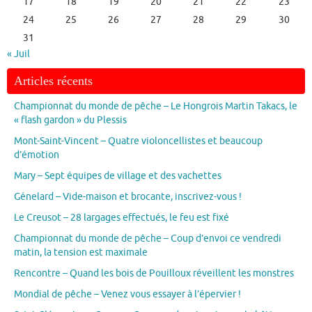
17
18
19
20
21
22
23
24
25
26
27
28
29
30
31
« Juil
Articles récents
Championnat du monde de pêche – Le Hongrois Martin Takacs, le
« flash gardon » du Plessis
Mont-Saint-Vincent – Quatre violoncellistes et beaucoup
d’émotion
Mary – Sept équipes de village et des vachettes
Génelard – Vide-maison et brocante, inscrivez-vous !
Le Creusot – 28 largages effectués, le feu est fixé
Championnat du monde de pêche – Coup d’envoi ce vendredi
matin, la tension est maximale
Rencontre – Quand les bois de Pouilloux réveillent les monstres
Mondial de pêche – Venez vous essayer à l’épervier !