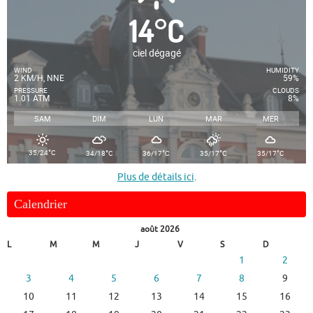
14
°
C
ciel dégagé
WIND
HUMIDITY
2 KM/H, NNE
59%
PRESSURE
CLOUDS
1.01 ATM
8%
SAM
DIM
LUN
MAR
MER
°
°
°
°
°
35/24
C
34/18
C
36/17
C
35/17
C
35/17
C
Plus de détails ici
.
Calendrier
août 2026
L
M
M
J
V
S
D
1
2
3
4
5
6
7
8
9
10
11
12
13
14
15
16