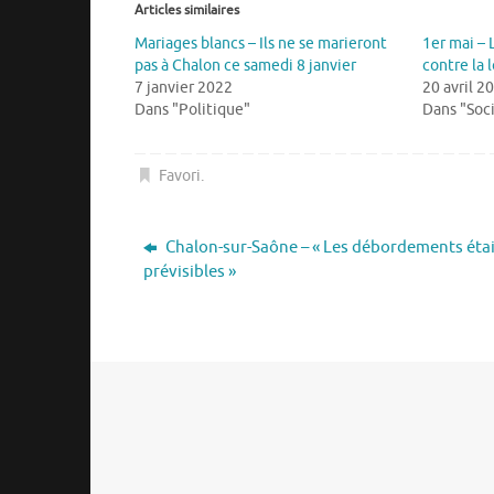
Articles similaires
Mariages blancs – Ils ne se marieront
1er mai – 
pas à Chalon ce samedi 8 janvier
contre la l
7 janvier 2022
20 avril 2
Dans "Politique"
Dans "Soc
Favori
.
Chalon-sur-Saône – « Les débordements éta
prévisibles »