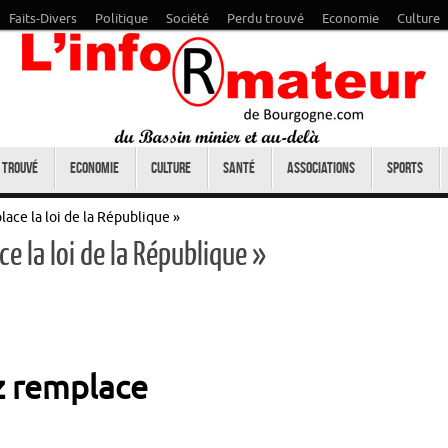
Faits-Divers
Politique
Société
Perdu trouvé
Economie
Culture
 trouvé
Economie
Culture
Santé
Associations
Sports
lace la loi de la République »
e la loi de la République »
zz remplace