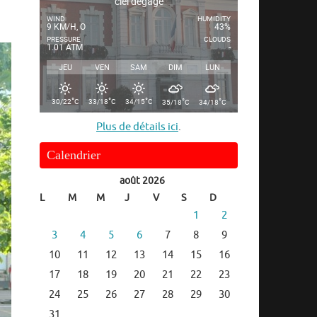
ciel dégagé
WIND
HUMIDITY
9 KM/H, O
43%
PRESSURE
CLOUDS
1.01 ATM
-
JEU
VEN
SAM
DIM
LUN
°
°
°
°
°
30/22
C
33/18
C
34/15
C
35/18
C
34/18
C
Plus de détails ici
.
Calendrier
août 2026
L
M
M
J
V
S
D
1
2
3
4
5
6
7
8
9
10
11
12
13
14
15
16
17
18
19
20
21
22
23
24
25
26
27
28
29
30
31