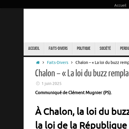
Accueil
Passer
au
contenu
Passer
au
Accueil
Faits-Divers
Politique
Société
Perdu
contenu
Accueil
Faits-Divers
Chalon – « La loi du buzz remp
Chalon – « La loi du buzz remplac
1 juin 2025
Communiqué de Clément Mugnier (PS).
À Chalon, la loi du bu
la loi de la République