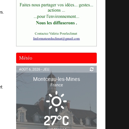
es.
Météo
AOÛT 6, 2026 - JEU.
Montceau-les-Mines
France
et
27
°
C