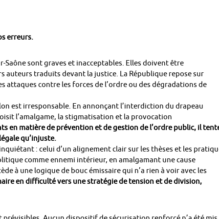
s erreurs.
r-Saône sont graves et inacceptables. Elles doivent être
s auteurs traduits devant la justice. La République repose sur
des attaques contre les forces de l’ordre ou des dégradations de
alon est irresponsable. En annonçant l’interdiction du drapeau
hoisit l’amalgame, la stigmatisation et la provocation
en matière de prévention et de gestion de l’ordre public, il tent
légale qu’injuste.
 inquiétant : celui d’un alignement clair sur les thèses et les pratiq
politique comme ennemi intérieur, en amalgamant une cause
cède à une logique de bouc émissaire qui n’a rien à voir avec les
aire en difficulté vers une stratégie de tension et de division,
 prévisibles. Aucun dispositif de sécurisation renforcé n’a été mis