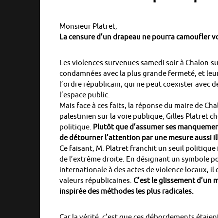
Monsieur Platret,
La censure d’un drapeau ne pourra camoufler vo
Les violences survenues samedi soir à Chalon-su
condamnées avec la plus grande fermeté, et leur
l’ordre républicain, qui ne peut coexister avec 
l’espace public.
Mais face à ces faits, la réponse du maire de Ch
palestinien sur la voie publique, Gilles Platret c
politique.
Plutôt que d’assumer ses manquements 
de détourner l’attention par une mesure aussi il
Ce faisant, M. Platret franchit un seuil politique
de l’extrême droite. En désignant un symbole 
internationale à des actes de violence locaux, il 
valeurs républicaines.
C’est le glissement d’un m
inspirée des méthodes les plus radicales.
Car la vérité, c’est que ces débordements étaient