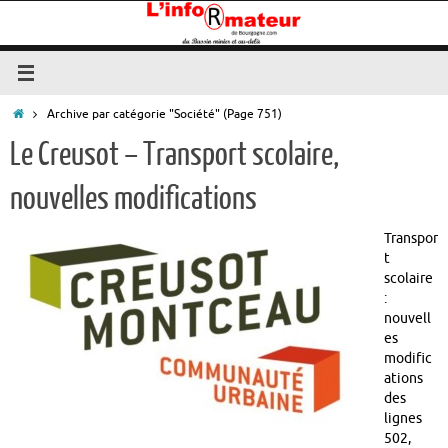
Passer
au
contenu
Accueil
Archive par catégorie "Société"
(Page 751)
Le Creusot – Transport scolaire,
nouvelles modifications
Transpor
t
scolaire
:
nouvell
es
modific
ations
des
lignes
502,