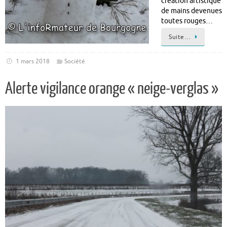
création artistique
de mains devenues
toutes rouges…
Suite…
1 mars 2018
Société
Alerte vigilance orange « neige-verglas »