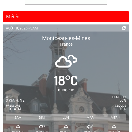
Météo
AOÛT 8, 2026 - SAM.
Montceau-les-Mines
France
18
°
C
nuageux
WIND
HUMIDITY
3 KM/H, NE
50%
PRESSURE
CLOUDS
1.01 ATM
70%
SAM
DIM
LUN
MAR
MER
°
°
°
°
°
35/24
C
34/18
C
36/17
C
35/17
C
35/17
C