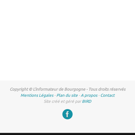
Copyright © L'informateur de Bourgogne - Tous droits réservés
Mentions Légales
-
Plan du site
-
A propos
-
Contact
Site créé et géré par
BIRD