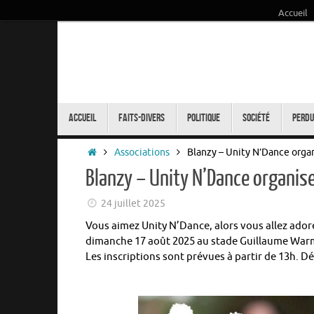
Accueil
Passer
au
contenu
Passer
au
Accueil
Faits-Divers
Politique
Société
Perdu
contenu
Accueil
Associations
Blanzy – Unity N’Dance orga
Blanzy – Unity N’Dance organis
24 juillet 2025
Vous aimez Unity N’Dance, alors vous allez ado
dimanche 17 août 2025 au stade Guillaume Warm
Les inscriptions sont prévues à partir de 13h. Dé