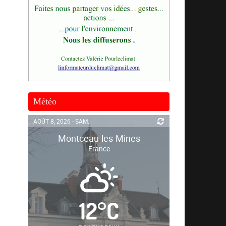
Météo
AOÛT 8, 2026 - SAM.
Montceau-les-Mines
France
12
°
C