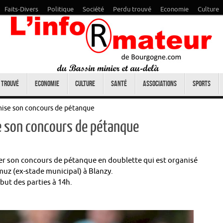
Faits-Divers
Politique
Société
Perdu trouvé
Economie
Culture
 trouvé
Economie
Culture
Santé
Associations
Sports
nise son concours de pétanque
e son concours de pétanque
rer son concours de pétanque en doublette qui est organisé
uz (ex-stade municipal) à Blanzy.
but des parties à 14h.