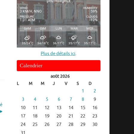
peu nuageux
WIND
HUMIDITY
3 KM/H, NNO
59%
PRESSURE
CLOUDS
1.01 ATM
12%
SAM
DIM
LUN
MAR
MER
°
°
°
°
°
35/24
C
34/18
C
36/17
C
35/17
C
35/17
C
Plus de détails ici
.
Calendrier
août 2026
L
M
M
J
V
S
D
1
2
3
4
5
6
7
8
9
té
10
11
12
13
14
15
16
17
18
19
20
21
22
23
24
25
26
27
28
29
30
31