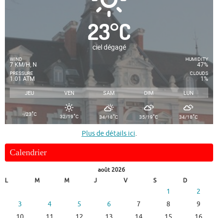
23
°
C
ciel dégagé
WIND
HUMIDITY
7 KM/H, N
47%
PRESSURE
CLOUDS
1.01 ATM
1%
JEU
VEN
SAM
DIM
LUN
°
-/23
C
°
°
°
°
32/19
C
34/18
C
35/19
C
34/18
C
Plus de détails ici
.
Calendrier
août 2026
L
M
M
J
V
S
D
1
2
3
4
5
6
7
8
9
10
11
12
13
14
15
16