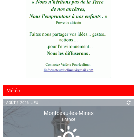
Météo
AOÛT 6, 2026 - JEU.
Montceau-les-Mines
France