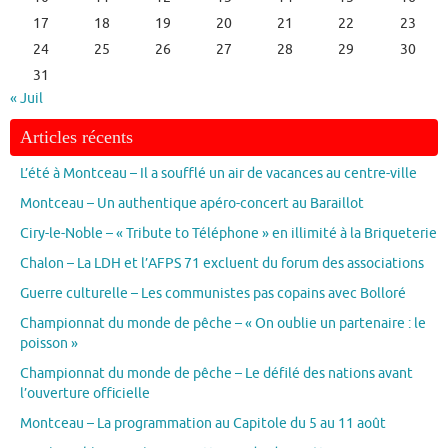
17
18
19
20
21
22
23
24
25
26
27
28
29
30
31
« Juil
Articles récents
L’été à Montceau – Il a soufflé un air de vacances au centre-ville
Montceau – Un authentique apéro-concert au Baraillot
Ciry-le-Noble – « Tribute to Téléphone » en illimité à la Briqueterie
Chalon – La LDH et l’AFPS 71 excluent du forum des associations
Guerre culturelle – Les communistes pas copains avec Bolloré
Championnat du monde de pêche – « On oublie un partenaire : le
poisson »
Championnat du monde de pêche – Le défilé des nations avant
l’ouverture officielle
Montceau – La programmation au Capitole du 5 au 11 août